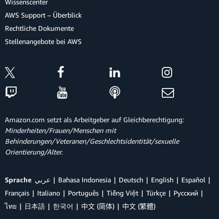
Wissenscenter
AWS Support – Überblick
Rechtliche Dokumente
Stellenangebote bei AWS
Amazon.com setzt als Arbeitgeber auf Gleichberechtigung:
Minderheiten/Frauen/Menschen mit
Behinderungen/Veteranen/Geschlechtsidentität/sexuelle
Orientierung/Alter.
Sprache
عربي
Bahasa Indonesia
Deutsch
English
Español
Français
Italiano
Português
Tiếng Việt
Türkçe
Ρусский
ไทย
日本語
한국어
中文 (简体)
中文 (繁體)