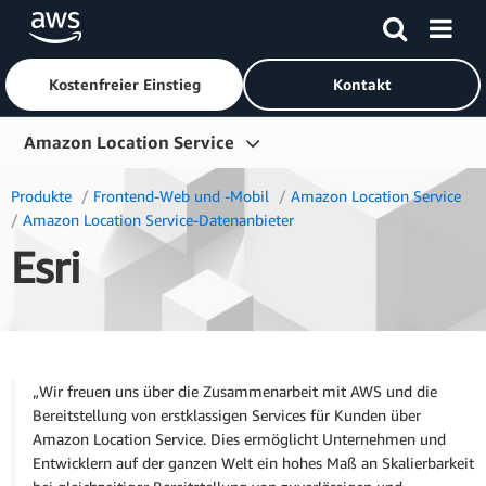
Kostenfreier Einstieg
Kontakt
Überspringen zum Hauptinhalt
Amazon Location Service
Übersicht
Produkte
Frontend-Web und -Mobil
Amazon Location Service
Amazon Location Service-Datenanbieter
Produkte
Esri
Branchen
Erste Schritte
Preise
„Wir freuen uns über die Zusammenarbeit mit AWS und die
Ressourcen
Bereitstellung von erstklassigen Services für Kunden über
Amazon Location Service. Dies ermöglicht Unternehmen und
Entwicklern auf der ganzen Welt ein hohes Maß an Skalierbarkeit