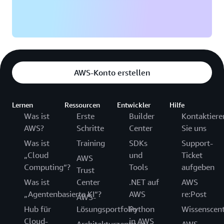
AWS-Konto erstellen
Lernen
Ressourcen
Entwickler
Hilfe
Was ist
Erste
Builder
Kontaktiere
AWS?
Schritte
Center
Sie uns
Was ist
Training
SDKs
Support-
„Cloud
und
Ticket
AWS
Computing“?
Tools
aufgeben
Trust
Was ist
Center
.NET auf
AWS
„Agentenbasierte KI“?
AWS
re:Post
AWS-
Hub für
Lösungsportfolio
Python
Wissenscen
Cloud-
in AWS