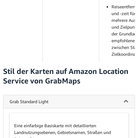
Reiseentfern
und -zeit für
mehrere Ausg
und Zielpunkt
der Grundlag
empfohlenen
zwischen Star
Zielkoordinat
Stil der Karten auf Amazon Location
Service von GrabMaps
Grab Standard Light
Eine einfarbige Basiskarte mit detaillierten
Landnutzungsebenen, Gebietsnamen, Straßen und