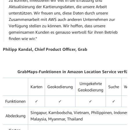
zu können, investieren wir viel in die Erfassung und
Aktualisierung der Kartierungsdaten, die unsere Arbeit
unterstützen. Wir freuen uns, diese Daten durch unsere
Zusammenarbeit mit AWS auch anderen Unternehmen zur
Verfügung stellen zu können. Wir hoffen, dass unsere
gemeinsamen Kunden es genauso wertvoll für ihren Betrieb
finden wie wir.“
Philipp Kandal, Chief Product Officer, Grab
GrabMaps-Funktionen in Amazon Location Service verfü
Umgekehrte
Karten
Geokodierung
Suche
Wei
Geokodierung
Funktionen
✓
✓
✓
✓
Singapur, Kambodscha, Vietnam, Philippinen, Indonesi
Abdeckung
Malaysia, Myanmar, Thailand