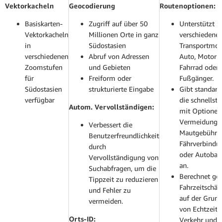
Vektorkacheln
Geocodierung
Routenoptionen:
Basiskarten-
Zugriff auf über 50
Unterstützt
Vektorkacheln
Millionen Orte in ganz
verschiedene
in
Südostasien
Transportmod
verschiedenen
Abruf von Adressen
Auto, Motorra
Zoomstufen
und Gebieten
Fahrrad oder
für
Freiform oder
Fußgänger.
Südostasien
strukturierte Eingabe
Gibt standar
verfügbar
die schnellst
Autom. Vervollständigen:
mit Optionen
Vermeidung 
Verbessert die
Mautgebühre
Benutzerfreundlichkeit
Fährverbindu
durch
oder Autoba
Vervollständigung von
an.
Suchabfragen, um die
Berechnet ge
Tippzeit zu reduzieren
Fahrzeitschä
und Fehler zu
auf der Grun
vermeiden.
von Echtzeit-
Orts-ID:
Verkehr und