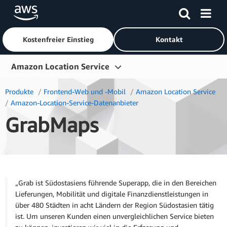
Kostenfreier Einstieg
Kontakt
Überspringen zum Hauptinhalt
Amazon Location Service
Übersicht
Produkte
Frontend-Web und -Mobil
Amazon Location Service
Amazon-Location-Service-Datenanbieter
Produkte
GrabMaps
Branchen
Erste Schritte
Preise
„Grab ist Südostasiens führende Superapp, die in den Bereichen
Ressourcen
Lieferungen, Mobilität und digitale Finanzdienstleistungen in
über 480 Städten in acht Ländern der Region Südostasien tätig
ist. Um unseren Kunden einen unvergleichlichen Service bieten