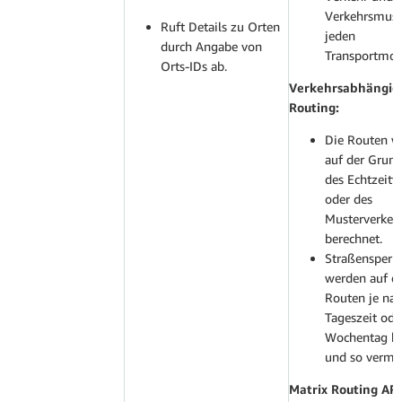
Verkehrsmust
Ruft Details zu Orten
jeden
durch Angabe von
Transportmo
Orts-IDs ab.
Verkehrsabhängig
Routing:
Die Routen w
auf der Grun
des Echtzeitv
oder des
Musterverkeh
berechnet.
Straßensperr
werden auf d
Routen je na
Tageszeit ode
Wochentag be
und so vermi
Matrix Routing API