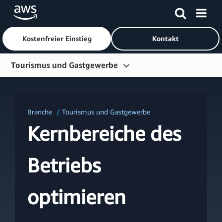
Kostenfreier Einstieg
Kontakt
Überspringen zum Hauptinhalt
Tourismus und Gastgewerbe
Übersicht
Lösungsbereiche
Branche
Tourismus und Gastgewerbe
Segmente
Kernbereiche des
Generative KI
Betriebs
Fallbeispiele
Partner
optimieren
Ressourcen
Blog