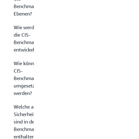
Benchmark-
Ebenen?
Wie werden
die CIS-
Benchmarks
entwickelt?
Wie können
CIS-
Benchmarks
umgesetzt
werden?
Welche anderen
Sicherheitsressourcen
sind in den CIS-
Benchmarks
enthalten?