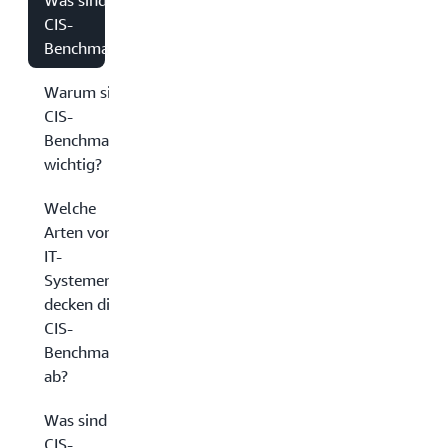
Was sind
CIS-
Benchmarks?
Warum sind
CIS-
Benchmarks
wichtig?
Welche
Arten von
IT-
Systemen
decken die
CIS-
Benchmarks
ab?
Was sind
CIS-