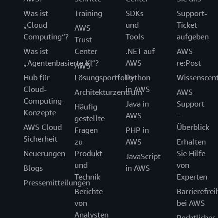
Was ist
Training
SDKs
Support-
„Cloud
und
Ticket
AWS
Computing“?
Tools
aufgeben
Trust
Was ist
Center
.NET auf
AWS
„Agentenbasierte KI“?
AWS
re:Post
AWS-
Hub für
Lösungsportfolio
Python
Wissenscen
Cloud-
in AWS
Architekturzentrum
AWS
Computing-
Java in
Support
Häufig
Konzepte
AWS
–
gestellte
AWS Cloud
Überblick
Fragen
PHP in
Sicherheit
zu
AWS
Erhalten
Neuerungen
Produkt
Sie Hilfe
JavaScript
und
von
Blogs
in AWS
Technik
Experten
Pressemitteilungen
Berichte
Barrierefrei
von
bei AWS
Analysten
Rechtlicher