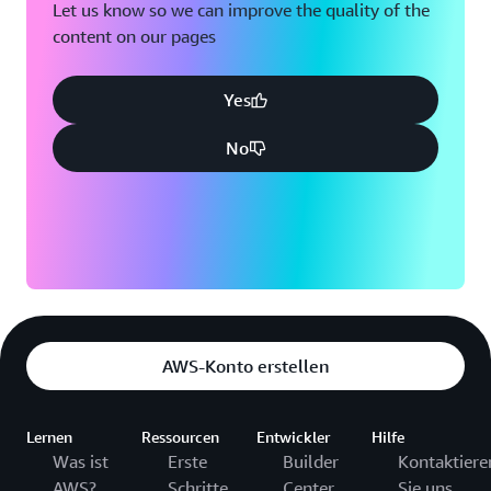
Let us know so we can improve the quality of the
content on our pages
Yes
No
AWS-Konto erstellen
Lernen
Ressourcen
Entwickler
Hilfe
Was ist
Erste
Builder
Kontaktiere
AWS?
Schritte
Center
Sie uns