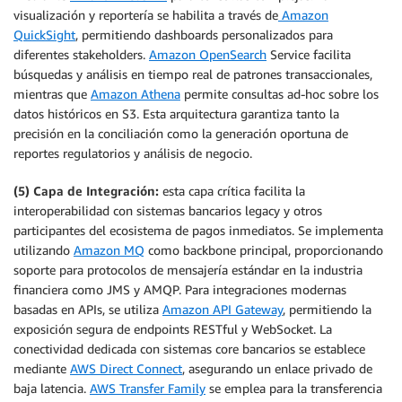
visualización y reportería se habilita a través de
Amazon
QuickSight
, permitiendo dashboards personalizados para
diferentes stakeholders.
Amazon OpenSearch
Service facilita
búsquedas y análisis en tiempo real de patrones transaccionales,
mientras que
Amazon Athena
permite consultas ad-hoc sobre los
datos históricos en S3. Esta arquitectura garantiza tanto la
precisión en la conciliación como la generación oportuna de
reportes regulatorios y análisis de negocio.
(5) Capa de Integración:
esta capa crítica facilita la
interoperabilidad con sistemas bancarios legacy y otros
participantes del ecosistema de pagos inmediatos. Se implementa
utilizando
Amazon MQ
como backbone principal, proporcionando
soporte para protocolos de mensajería estándar en la industria
financiera como JMS y AMQP. Para integraciones modernas
basadas en APIs, se utiliza
Amazon API Gateway
, permitiendo la
exposición segura de endpoints RESTful y WebSocket. La
conectividad dedicada con sistemas core bancarios se establece
mediante
AWS Direct Connect
, asegurando un enlace privado de
baja latencia.
AWS Transfer Family
se emplea para la transferencia