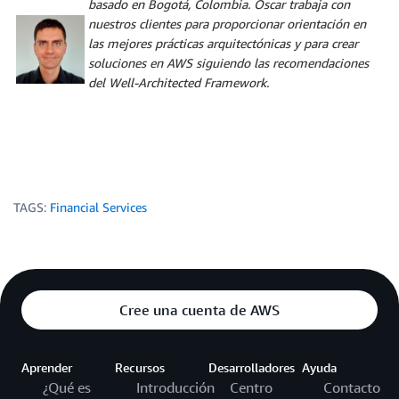
basado en Bogotá, Colombia. Oscar trabaja con
nuestros clientes para proporcionar orientación en
las mejores prácticas arquitectónicas y para crear
soluciones en AWS siguiendo las recomendaciones
del Well-Architected Framework.
TAGS:
Financial Services
Cree una cuenta de AWS
Aprender
Recursos
Desarrolladores
Ayuda
¿Qué es
Introducción
Centro
Contacto