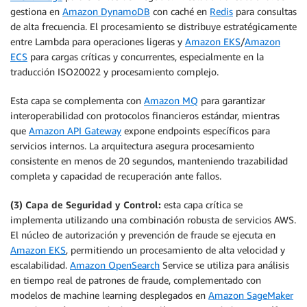
gestiona en
Amazon DynamoDB
con caché en
Redis
para consultas
de alta frecuencia. El procesamiento se distribuye estratégicamente
entre Lambda para operaciones ligeras y
Amazon EKS
/
Amazon
ECS
para cargas críticas y concurrentes, especialmente en la
traducción ISO20022 y procesamiento complejo.
Esta capa se complementa con
Amazon MQ
para garantizar
interoperabilidad con protocolos financieros estándar, mientras
que
Amazon API Gateway
expone endpoints específicos para
servicios internos. La arquitectura asegura procesamiento
consistente en menos de 20 segundos, manteniendo trazabilidad
completa y capacidad de recuperación ante fallos.
(3) Capa de Seguridad y Control:
esta capa crítica se
implementa utilizando una combinación robusta de servicios AWS.
El núcleo de autorización y prevención de fraude se ejecuta en
Amazon EKS
, permitiendo un procesamiento de alta velocidad y
escalabilidad.
Amazon OpenSearch
Service se utiliza para análisis
en tiempo real de patrones de fraude, complementado con
modelos de machine learning desplegados en
Amazon SageMaker