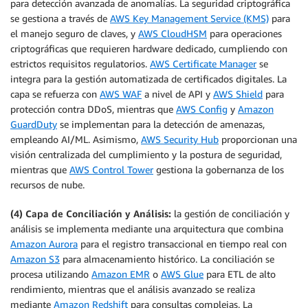
para detección avanzada de anomalías. La seguridad criptográfica
se gestiona a través de
AWS Key Management Service (KMS)
para
el manejo seguro de claves, y
AWS CloudHSM
para operaciones
criptográficas que requieren hardware dedicado, cumpliendo con
estrictos requisitos regulatorios.
AWS Certificate Manager
se
integra para la gestión automatizada de certificados digitales. La
capa se refuerza con
AWS WAF
a nivel de API y
AWS Shield
para
protección contra DDoS, mientras que
AWS Config
y
Amazon
GuardDuty
se implementan para la detección de amenazas,
empleando AI/ML. Asimismo,
AWS Security Hub
proporcionan una
visión centralizada del cumplimiento y la postura de seguridad,
mientras que
AWS Control Tower
gestiona la gobernanza de los
recursos de nube.
(4) Capa de Conciliación y Análisis:
la gestión de conciliación y
análisis se implementa mediante una arquitectura que combina
Amazon Aurora
para el registro transaccional en tiempo real con
Amazon S3
para almacenamiento histórico. La conciliación se
procesa utilizando
Amazon EMR
o
AWS Glue
para ETL de alto
rendimiento, mientras que el análisis avanzado se realiza
mediante
Amazon Redshift
para consultas complejas. La