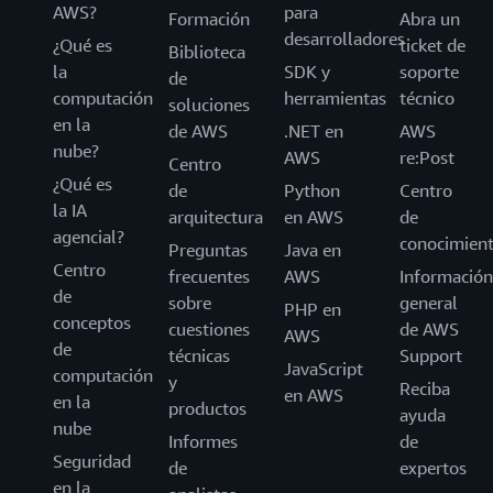
AWS?
para
Formación
Abra un
desarrolladores
¿Qué es
ticket de
Biblioteca
la
SDK y
soporte
de
computación
herramientas
técnico
soluciones
en la
de AWS
.NET en
AWS
nube?
AWS
re:Post
Centro
¿Qué es
de
Python
Centro
la IA
arquitectura
en AWS
de
agencial?
conocimien
Preguntas
Java en
Centro
frecuentes
AWS
Información
de
sobre
general
PHP en
conceptos
cuestiones
de AWS
AWS
de
técnicas
Support
JavaScript
computación
y
Reciba
en AWS
en la
productos
ayuda
nube
Informes
de
Seguridad
de
expertos
en la