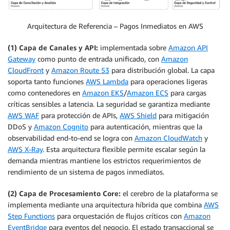
Arquitectura de Referencia – Pagos Inmediatos en AWS
(1) Capa de Canales y API:
implementada sobre
Amazon API
Gateway
como punto de entrada unificado, con
Amazon
CloudFront
y
Amazon Route 53
para distribución global. La capa
soporta tanto funciones
AWS Lambda
para operaciones ligeras
como contenedores en
Amazon EKS
/
Amazon ECS
para cargas
críticas sensibles a latencia. La seguridad se garantiza mediante
AWS WAF
para protección de APIs,
AWS Shield
para mitigación
DDoS y
Amazon Cognito
para autenticación, mientras que la
observabilidad end-to-end se logra con
Amazon CloudWatch
y
AWS X-Ray
. Esta arquitectura flexible permite escalar según la
demanda mientras mantiene los estrictos requerimientos de
rendimiento de un sistema de pagos inmediatos.
(2) Capa de Procesamiento Core:
el cerebro de la plataforma se
implementa mediante una arquitectura híbrida que combina
AWS
Step Functions
para orquestación de flujos críticos con
Amazon
EventBridge
para eventos del negocio. El estado transaccional se