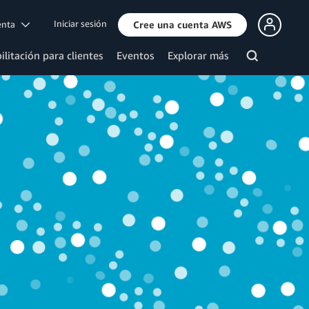
Iniciar sesión
uenta
Cree una cuenta AWS
ilitación para clientes
Eventos
Explorar más