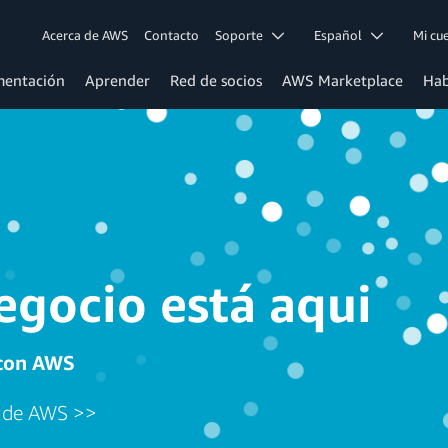
Acerca de AWS
Contacto
Soporte
Español
Mi c
entación
Aprender
Red de socios
AWS Marketplace
Hab
egocio está aqui
 con AWS
n de AWS >>