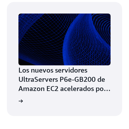
Los nuevos servidores
UltraServers P6e-GB200 de
Amazon EC2 acelerados por
las GPU Grace Blackwell de
a el blog
NVIDIA ofrecen el máximo
rendimiento de IA