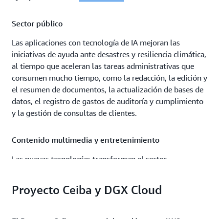
Sector público
Las aplicaciones con tecnología de IA mejoran las
iniciativas de ayuda ante desastres y resiliencia climática,
al tiempo que aceleran las tareas administrativas que
consumen mucho tiempo, como la redacción, la edición y
el resumen de documentos, la actualización de bases de
datos, el registro de gastos de auditoría y cumplimiento
y la gestión de consultas de clientes.
Contenido multimedia y entretenimiento
Las nuevas tecnologías transforman el sector
multimedia y de entretenimiento. Las canalizaciones de
producción aceleradas por la IA ofrecen contenido de
Proyecto Ceiba y DGX Cloud
mayor calidad con más rapidez; el análisis de datos
brinda información más detallada; se optimizan la
distribución y la monetización; y la infraestructura