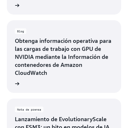
el blog
Blog
Obtenga información operativa para
las cargas de trabajo con GPU de
NVIDIA mediante la Información de
contenedores de Amazon
CloudWatch
el blog
Nota de prensa
Lanzamiento de EvolutionaryScale
con ESM3: un hito en modelos de IA