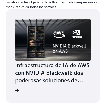
transformar los objetivos de la IA en resultados empresariales
mensurables en todos los sectores.
Infraestructura de IA de AWS
con NVIDIA Blackwell: dos
poderosas soluciones de
computación para llevar la IA
a el blog
al siguiente nivel