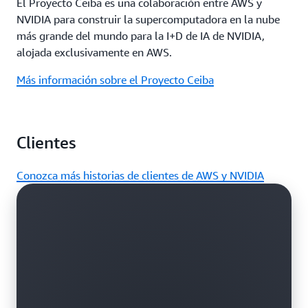
El Proyecto Ceiba es una colaboración entre AWS y
definida por software mejora el entretenimiento en
NVIDIA para construir la supercomputadora en la nube
directo.
más grande del mundo para la I+D de IA de NVIDIA,
alojada exclusivamente en AWS.
Ejemplo de cliente:
Hive VFX
Más información sobre el Proyecto Ceiba
Clientes
Conozca más historias de clientes de AWS y NVIDIA