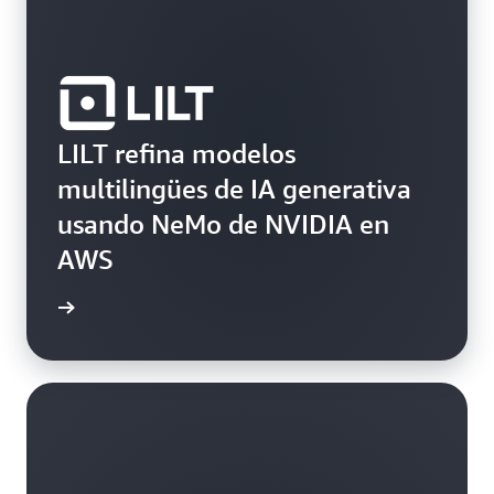
LILT refina modelos
multilingües de IA generativa
usando NeMo de NVIDIA en
AWS
práctico