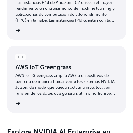
Las instancias P4d de Amazon EC2 ofrecen el mayor
rendimiento en entrenamiento de machine learning y
aplicaciones de computación de alto rendimiento
(HPC) en la nube. Las instancias P4d cuentan con la
última tecnología de las GPU A100 Tensor Core de
rmación
NVIDIA y brindan un rendimiento y redes de baja
latencia líderes en el sector.
IoT
AWS IoT Greengrass
AWS IoT Greengrass amplía AWS a dispositivos de
periferia de manera fluida, como los sistemas NVIDIA
Jetson, de modo que puedan actuar a nivel local en
función de los datos que generan, al mismo tiempo
que utilizan la nube para tareas de administración,
rmación
análisis y almacenamiento duradero. AWS IoT
Greengrass permite que los dispositivos conectados
operen incluso con conectividad intermitente a la
nube.
Explore NVIDIA AI Enterprise en