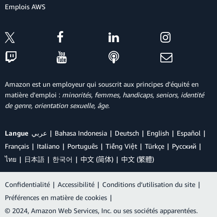
Emplois AWS
Amazon est un employeur qui souscrit aux principes d'équité en
matière d'emploi :
minorités, femmes, handicaps, seniors, identité
de genre, orientation sexuelle, âge
.
Langue
عربي
Bahasa Indonesia
Deutsch
English
Español
Français
Italiano
Português
Tiếng Việt
Türkçe
Ρусский
ไทย
日本語
한국어
中文 (简体)
中文 (繁體)
Confidentialité
|
Accessibilité
|
Conditions d’utilisation du site
|
Préférences en matière de cookies
|
© 2024, Amazon Web Services, Inc. ou ses sociétés apparentées.