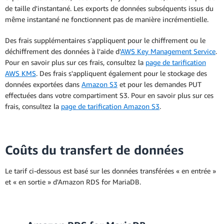
de taille d'instantané. Les exports de données subséquents issus du
horaire amorti de l'instance. Il s'agit du
même instantané ne fonctionnent pas de manière incrémentielle.
coût total de l'Instance réservée sur toute
la durée, y compris tout paiement initial. Il
Des frais supplémentaires s'appliquent pour le chiffrement ou le
est réparti sur chaque heure de la durée de
déchiffrement des données à l'aide d'
AWS Key Management Service
.
l'instance réservée.
Pour en savoir plus sur ces frais, consultez la
page de tarification
AWS KMS
. Des frais s'appliquent également pour le stockage des
Déploiement multi-AZ
données exportées dans
Amazon S3
et pour les demandes PUT
effectuées dans votre compartiment S3. Pour en savoir plus sur ces
frais, consultez la
page de tarification Amazon S3
.
Coûts du transfert de données
Le tarif ci-dessous est basé sur les données transférées « en entrée »
et « en sortie » d'Amazon RDS for MariaDB.