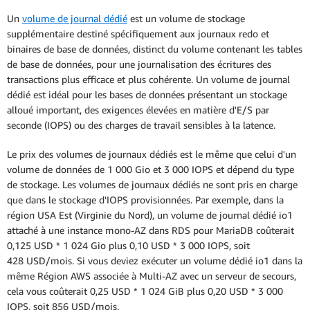
de secours)
Un
volume de journal dédié
est un volume de stockage
La tarification ci-dessous s'applique à une
supplémentaire destiné spécifiquement aux journaux redo et
instance de base de données déployée
binaires de base de données, distinct du volume contenant les tables
dans une seule zone de disponibilité.
de base de données, pour une journalisation des écritures des
transactions plus efficace et plus cohérente. Un volume de journal
dédié est idéal pour les bases de données présentant un stockage
alloué important, des exigences élevées en matière d'E/S par
seconde (IOPS) ou des charges de travail sensibles à la latence.
Le prix des volumes de journaux dédiés est le même que celui d'un
volume de données de 1 000 Gio et 3 000 IOPS et dépend du type
de stockage. Les volumes de journaux dédiés ne sont pris en charge
Déploiement multi-AZ
que dans le stockage d'IOPS provisionnées. Par exemple, dans la
région USA Est (Virginie du Nord), un volume de journal dédié io1
attaché à une instance mono-AZ dans RDS pour MariaDB coûterait
0,125 USD * 1 024 Gio plus 0,10 USD * 3 000 IOPS, soit
428 USD/mois. Si vous deviez exécuter un volume dédié io1 dans la
même Région AWS associée à Multi-AZ avec un serveur de secours,
cela vous coûterait 0,25 USD * 1 024 GiB plus 0,20 USD * 3 000
IOPS, soit 856 USD/mois.