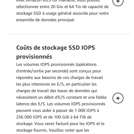
sélectionner entre 20 Gio et 64 Tio de capacité de
stockage SSD à usage général associée pour votre
ensemble de données principal.
Coûts de stockage SSD IOPS
Déploiement mono-AZ
provisionnés
La tarification ci-dessous s'applique à une
Les volumes IOPS provisionnés (opérations
instance de base de données déployée
d'entrée/sortie par seconde) sont conçus pour
dans une seule zone de disponibilité.
répondre aux besoins de vos charges de travail
les plus intensives en E/S, en particulier les
charges de travail des bases de données qui
nécessitent un débit d'E/S constant et une faible
latence des E/S. Les volumes IOPS provisionnés
peuvent vous aider à passer de 1 000 IOPS à
256 000 IOPS et de 100 GiB à 64 TiB de
stockage. Vous serez facturé pour les IOPS et le
stockage fournis. Veuillez noter que les
Déploiement multi-AZ (un de secours)