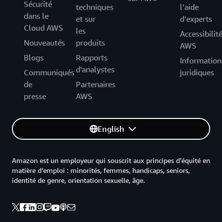
Sécurité
techniques
l’aide
dans le
et sur
d’experts
Cloud AWS
les
Accessibilit
Nouveautés
produits
AWS
Blogs
Rapports
Information
d'analystes
Communiqués
juridiques
de
Partenaires
presse
AWS
English
Amazon est un employeur qui souscrit aux principes d’équité en
matière d’emploi : minorités, femmes, handicaps, seniors,
identité de genre, orientation sexuelle, âge.