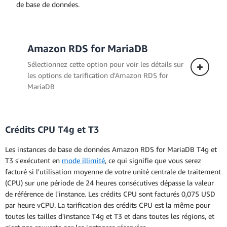
de base de données.
Amazon RDS for MariaDB
Sélectionnez cette option pour voir les détails sur
les options de tarification d'Amazon RDS for
MariaDB
Crédits CPU T4g et T3
Déploiement mono-AZ
Les instances de base de données Amazon RDS for MariaDB T4g et
La tarification ci-dessous s'applique à une
T3 s'exécutent en
mode illimité
, ce qui signifie que vous serez
instance de base de données déployée
facturé si l'utilisation moyenne de votre unité centrale de traitement
dans une seule zone de disponibilité.
(CPU) sur une période de 24 heures consécutives dépasse la valeur
de référence de l'instance. Les crédits CPU sont facturés 0,075 USD
par heure vCPU. La tarification des crédits CPU est la même pour
toutes les tailles d'instance T4g et T3 et dans toutes les régions, et