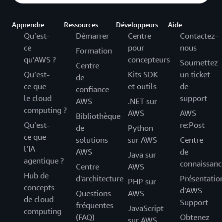
Apprendre
Ressources
Développeurs
Aide
Qu’est-
Démarrer
Centre
Contactez-
ce
pour
nous
Formation
qu’AWS ?
concepteurs
Soumettez
Centre
Qu’est-
Kits SDK
un ticket
de
ce que
et outils
de
confiance
le cloud
support
AWS
.NET sur
computing ?
AWS
AWS
Bibliothèque
Qu’est-
re:Post
de
Python
ce que
solutions
sur AWS
Centre
l’IA
AWS
de
Java sur
agentique ?
connaissanc
Centre
AWS
Hub de
d'architecture
Présentatio
PHP sur
concepts
d’AWS
Questions
AWS
de cloud
Support
fréquentes
JavaScript
computing
(FAQ)
Obtenez
sur AWS