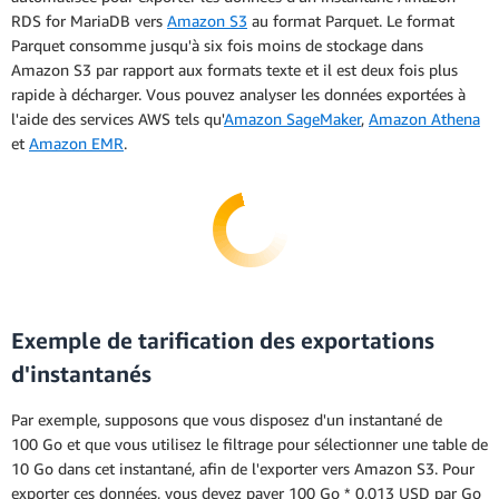
réservée, divisé par le nombre total
RDS for MariaDB vers
Amazon S3
au format Parquet. Le format
d'heures (sur une année de 365 jours) que
Parquet consomme jusqu'à six fois moins de stockage dans
compte la durée de réservation de
Amazon S3 par rapport aux formats texte et il est deux fois plus
l'instance réservée.
rapide à décharger. Vous pouvez analyser les données exportées à
l'aide des services AWS tels qu'
Amazon SageMaker
,
Amazon Athena
Calcul du taux horaire
et
Amazon EMR
.
effectif de l'instance
réservée
**La tarification horaire effective vous
permet de calculer le montant qu'une
instance réservée vous fera économiser par
rapport à la tarification à la demande.
Exemple de tarification des exportations
d'instantanés
Lorsque vous achetez une instance
réservée, vous êtes facturé pour chaque
Par exemple, supposons que vous disposez d'un instantané de
heure pendant toute la durée de l'instance
100 Go et que vous utilisez le filtrage pour sélectionner une table de
réservée que vous avez choisie, que
10 Go dans cet instantané, afin de l'exporter vers Amazon S3. Pour
l'instance soit en cours d'exécution ou non.
exporter ces données, vous devez payer 100 Go * 0,013 USD par Go
Le prix horaire effectif indique le coût