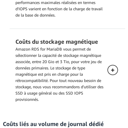
performances maximales réalisées en termes
d'IOPS varient en fonction de la charge de travail
de la base de données.
Coûts du stockage magnétique
Déploiement mono-AZ
Amazon RDS for MariaDB vous permet de
La tarification ci-dessous s'applique à une
sélectionner la capacité de stockage magnétique
instance de base de données déployée
associée, entre 20 Gio et 3 Tio, pour votre jeu de
dans une seule zone de disponibilité.
données primaires. Le stockage de type
magnétique est pris en charge pour la
rétrocompatibilité. Pour tout nouveau besoin de
stockage, nous vous recommandons d'utiliser des
SSD à usage général ou des SSD IOPS
provisionnés.
Déploiement multi-AZ (une instance
Coûts liés au volume de journal dédié
Déploiement mono-AZ