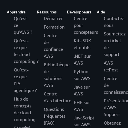
Apprendre
Ressources
Développeurs
Aide
Qu’est-
Démarrer
Centre
Contactez-
ce
pour
nous
Formation
qu’AWS ?
concepteurs
Soumettez
Centre
Qu’est-
Kits SDK
un ticket
de
ce que
et outils
de
confiance
le cloud
support
AWS
.NET sur
computing ?
AWS
AWS
Bibliothèque
Qu’est-
re:Post
de
Python
ce que
solutions
sur AWS
Centre
l’IA
AWS
de
Java sur
agentique ?
connaissanc
Centre
AWS
Hub de
d'architecture
Présentatio
PHP sur
concepts
d’AWS
Questions
AWS
de cloud
Support
fréquentes
JavaScript
computing
(FAQ)
Obtenez
sur AWS