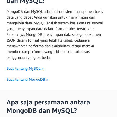
dan MySQL?
MongoDB dan MySQL adalah dua sistem manajemen basis
data yang dapat Anda gunakan untuk menyimpan dan
mengelola data. MySQL adalah sistem basis data relasional
yang menyimpan data dalam format tabel terstruktur.
Sebaliknya, MongoDB menyimpan data sebagai dokumen
JSON dalam format yang lebih fleksibel. Keduanya
menawarkan performa dan skalabilitas, tetapi mereka
memberikan performa yang lebih baik untuk kasus
penggunaan yang berbeda.
Baca tentang MySQL »
Baca tentang MongoDB »
Apa saja persamaan antara
MongoDB dan MySQL?