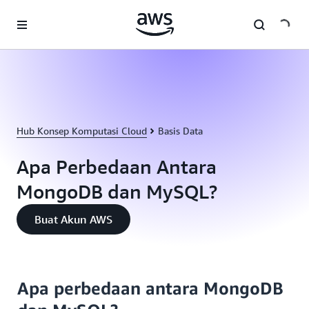
a11y-skip-to-main-content
Hub Konsep Komputasi Cloud
Basis Data
Apa Perbedaan Antara
MongoDB dan MySQL?
Buat Akun AWS
Apa perbedaan antara MongoDB