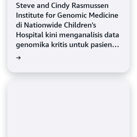
Steve and Cindy Rasmussen
Institute for Genomic Medicine
di Nationwide Children's
Hospital kini menganalisis data
genomika kritis untuk pasien
kanker anak dalam skala besar
i kasus
menggunakan solusi nirserver
AWS.