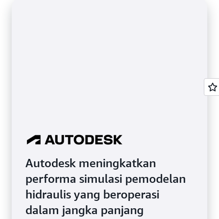
pelangga
yang
dipersonal
seperti
analisis
clickstre
Kode
Sampel
Autodesk meningkatkan
performa simulasi pemodelan
hidraulis yang beroperasi
dalam jangka panjang