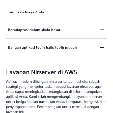
Hilangkan overhead operasional agar tim Anda
Turunkan biaya Anda
dapat merilis dengan cepat, mendapatkan umpan
balik, dan mengiterasi untuk memasarkan lebih
Dengan model penagihan bayar-untuk-nilai,
cepat.
Beradaptasi dalam skala besar
penggunaan sumber daya dioptimalkan secara
otomatis dan Anda tidak perlu membayar untuk
Dengan teknologi yang secara otomatis
penyediaan berlebih.
Bangun aplikasi lebih baik, lebih mudah
menskalakan dari nol hingga permintaan puncak,
Anda dapat beradaptasi dengan kebutuhan
Aplikasi nirserver memiliki integrasi layanan
pelanggan lebih cepat dari sebelumnya.
bawaan, agar Anda dapat fokus membuat aplikasi,
Layanan Nirserver di AWS
bukan mengonfigurasinya.
Aplikasi modern dibangun nirserver terlebih dahulu, sebuah
strategi yang memprioritaskan adopsi layanan nirserver, agar
Anda dapat meningkatkan ketangkasan di seluruh tumpukan
aplikasi Anda. Kami telah mengembangkan layanan nirserver
untuk ketiga lapisan tumpukan Anda: komputasi, integrasi, dan
penyimpanan data. Pertimbangkan untuk memulai dengan
layanan ini: