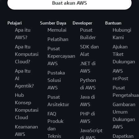
Buat akun AWS
Pelajari
Sumber Daya
Developer
Bantuan
Apa itu
Memulai
Pusat
Hubungi
AWS?
Builder
Kami
Pelatihan
Apa Itu
SDK dan
Ajukan
Pusat
Komputasi
Alat
Tiket
Kepercayaan
Cloud?
Dukungan
AWS
.NET di
Apa Itu
AWS
AWS
Pustaka
AI
re:Post
Solusi
Python
Agentik?
AWS
di AWS
Pusat
Hub
Pengetahua
Pusat
Java di
Konsep
Arsitektur
AWS
Gambaran
Komputasi
Umum
FAQ
PHP di
Cloud
Dukungan
Produk
AWS
Keamanan
AWS
dan
JavaScript
AWS
Teknis
Dapatkan
di AWS