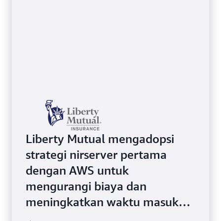
Liberty Mutual mengadopsi
strategi nirserver pertama
Taco Bell menanggapi
dengan AWS untuk
pandemi COVID-19 dengan
mengurangi biaya dan
secara cepat mengubah 7.000
meningkatkan waktu masuk
restoran AS mereka dari
pasar. Perusahaan