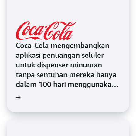
Coca-Cola mengembangkan
aplikasi penuangan seluler
untuk dispenser minuman
tanpa sentuhan mereka hanya
dalam 100 hari menggunakan
blok pembangun nirserver
isahnya
seperti AWS Lambda. Dalam
beberapa bulan, solusi tersebut
diluncurkan ke 52.000 mesin di
restoran di seluruh dunia.