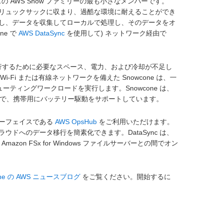
AWS Snow ファミリーの最も小さなメンバーです。
量でリュックサックに収まり、過酷な環境に耐えることができ
ロイし、データを収集してローカルで処理し、そのデータをオ
ne で
AWS DataSync
を使用して) ネットワーク経由で
実行するために必要なスペース、電力、および冷却が不足し
i-Fi または有線ネットワークを備えた Snowcone は、一
ジコンピューティングワークロードを実行します。Snowcone は、
キログラムで、携帯用にバッテリー駆動をサポートしています。
ターフェイスである
AWS OpsHub
をご利用いただけます。
ドへのデータ移行を簡素化できます。DataSync は、
azon FSx for Windows ファイルサーバーとの間でオン
one の AWS ニュースブログ
をご覧ください。開始するに