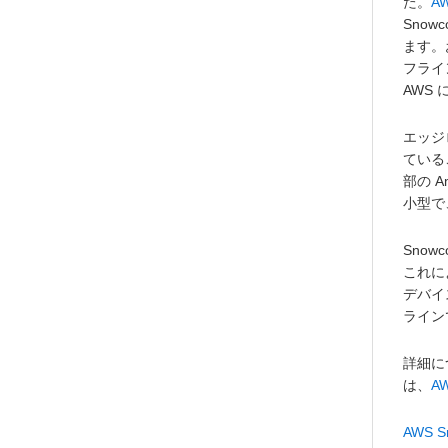
た。
A
Sno
ます。
フライン
AWS
エッジ
ているこ
部の A
小型で
Sno
これに
デバイス
ライン
詳細に
は、
A
AWS 