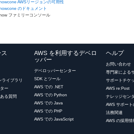
Snowcone AWSリージョンの可用性
Snowcone のドキュメント
Snow ファミリーコンソール
ース
AWS を利用するデベロ
ヘルプ
ッパー
お問い合わせ
デベロッパーセンター
専門家による
SDK とツール
ョンライブラリ
サポートチケ
AWS での .NET
ター
AWS re:Post
AWS での Python
ある質問
ナレッジセン
AWS での Java
AWS サポー
AWS での PHP
法務関連
AWS での JavaScript
AWS の採用情