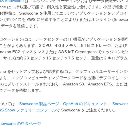
WS Snowcone
は、エッジコンピューティングおよびデータ転送デバイスの 
wcone は、持ち運び可能で、耐久性と安全性に優れてます。小型で軽
お客様は、Snowcone を使用してエッジでアプリケーションをデプ
 (デバイスを AWS に発送することにより) またはオンライン (Snowco
 にデータを送信します。
ロケーションには、データセンターの IT 機器がアプリケーションを
とがよくあります。2 CPU、4 GB メモリ、8 TB ストレージ、および W
mazon EC2 インスタンスまたは AWS IoT Greengrass でエッ
、サイズは約 23 センチ x 15 センチ x 7.5 センチ、重量は 2 
wcone をセットアップおよび管理するには、グラフィカルユーザーイン
より、エッジコンピューティングワークロードを迅速にデプロイし、クラウ
にプリインストールされており、Amazon S3、Amazon EFS、または Am
でデータを移動します。
ついては、
Snowcone 製品ページ
、
OpsHub のドキュメント
、
Snowc
WS Snow ファミリーコンソール
で Snowcone をご注文ください。
Snowcone の料金ページ