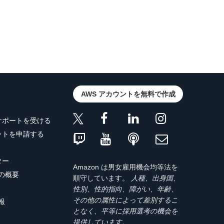
AWS アカウントを無料で作成
サポートを受ける
ットを申請する
ター
Amazon は男女雇用機会均等法を
トの概要
順守しています。
人種、出身国、
性別、性的指向、障がい、年齢、
その他の属性によって差別するこ
報
となく、平等に採用選考の機会を
提供しています。