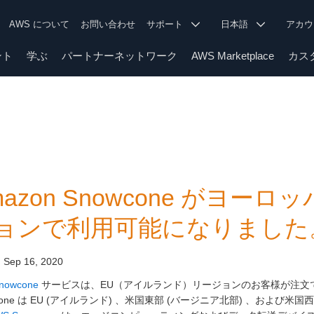
AWS について
お問い合わせ
サポート
日本語
アカ
ント
学ぶ
パートナーネットワーク
AWS Marketplace
カス
mazon Snowcone がヨーロ
ョンで利用可能になりました
:
Sep 16, 2020
nowcone
サービスは、EU（アイルランド）リージョンのお客様が注文
wcone は EU (アイルランド) 、米国東部 (バージニア北部) 、および