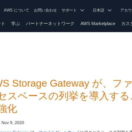
AWS について
お問い合わせ
サポート
日本語
アカ
ント
学ぶ
パートナーネットワーク
AWS Marketplace
カス
WS Storage Gateway
セスベースの列挙を導入する
強化
:
Nov 9, 2020