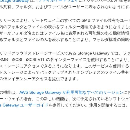
torage Gateway
は、
ファイルゲートウェイ
にアクセスベースの列挙を導
ル共有、フォルダ、およびファイルがユーザーに表示されないようにす
リリースにより、ゲートウェイ上のすべての SMB ファイル共有をユ
内のフォルダとファイルの表示をフィルター処理できるようになりまし
ザーがフォルダ名またはファイル名に表示される可能性のある機密情報
るフォルダとファイルのみを表示することにより、フォルダ構造の簡略
リッドクラウドストレージサービスである Storage Gateway で
、SMB、iSCSI、iSCSI-VTL の各インターフェイスを使用するこ
ストレージにアクセスできるようになります。このサービスを使用すると
ドストレージによってバックアップされたオンプレミスのファイル共有
の低レイテンシーアクセスを提供できます。
の機能は、
AWS Storage Gateway が利用可能なすべてのリージョン
に
ートウェイの場合、この新しい機能は、次に予定されているソフトウェ
age Gateway ユーザーガイド
を参照してください。使用を開始するには、