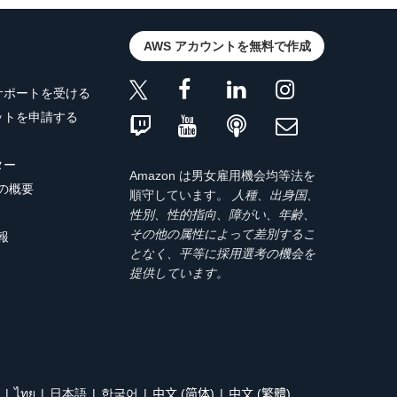
AWS アカウントを無料で作成
サポートを受ける
ットを申請する
ター
Amazon は男女雇用機会均等法を
トの概要
順守しています。
人種、出身国、
性別、性的指向、障がい、年齢、
その他の属性によって差別するこ
報
となく、平等に採用選考の機会を
提供しています。
ไทย
日本語
한국어
中文 (简体)
中文 (繁體)