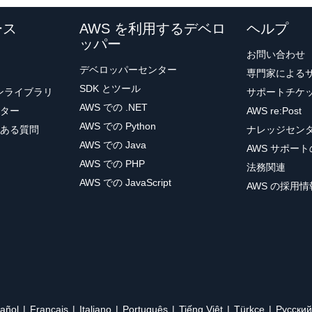
ース
AWS を利用するデベロ
ヘルプ
ッパー
お問い合わせ
デベロッパーセンター
専門家による
SDK とツール
ョンライブラリ
サポートチケ
AWS での .NET
ター
AWS re:Post
AWS での Python
ある質問
ナレッジセン
AWS での Java
AWS サポー
AWS での PHP
法務関連
AWS での JavaScript
AWS の採用情
añol
Français
Italiano
Português
Tiếng Việt
Türkçe
Ρусский