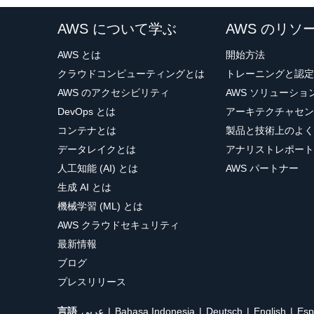
AWS について学ぶ
AWS のリソ
AWS とは
開始方法
クラウドコンピューティングとは
トレーニングと認定
AWS のアクセシビリティ
AWS ソリューシ
DevOps とは
アーキテクチャセン
コンテナとは
製品と技術上のよく
データレイクとは
アナリストレポート
人工知能 (AI) とは
AWS パートナー
生成 AI とは
機械学習 (ML) とは
AWS クラウドセキュリティ
最新情報
ブログ
プレスリリース
言語
عربي
Bahasa Indonesia
Deutsch
English
Esp