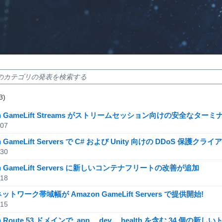
sults: 1-20
3)
ts: 103
on GameLift Streams がストリームセッション向けの安全なタ
/07
n GameLift Servers で C# および Unity 向けの DDoS 保護クラ
/30
n GameLift Servers に新しいコンテナフリートの改善が追加
/18
トワーク帯域幅が Amazon GameLift Servers で提供開始!
/15
n Route 53 ドメインで .app、.dev、.health を含む 34