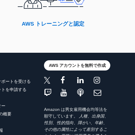
AWS トレーニングと認定
AWS アカウントを無料で作成
サポートを受ける
ットを申請する
ター
Amazon は男女雇用機会均等法を
トの概要
順守しています。
人種、出身国、
性別、性的指向、障がい、年齢、
その他の属性によって差別するこ
報