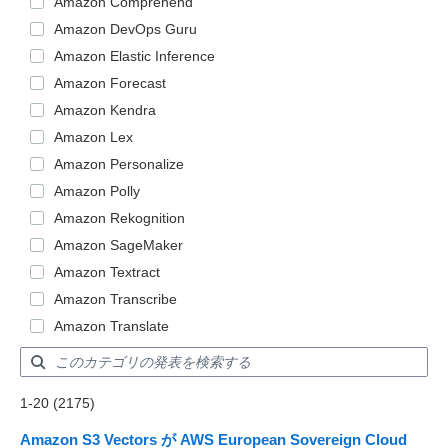
Amazon Comprehend
Amazon DevOps Guru
Amazon Elastic Inference
Amazon Forecast
Amazon Kendra
Amazon Lex
Amazon Personalize
Amazon Polly
Amazon Rekognition
Amazon SageMaker
Amazon Textract
Amazon Transcribe
Amazon Translate
Showing results: 1-20
1-20 (2175)
Total results: 2175
Amazon S3 Vectors が AWS European Sovereign Cloud