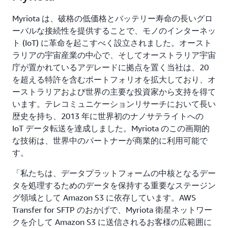
Myriota は、破格の低価格とバッテリー寿命の長いグロ
ーバルな接続性を提供することで、モノのインターネッ
ト (IoT) に革命を起こすべく設立されました。オースト
ラリアの宇宙産業の中心で、そしてオーストラリア宇宙
庁が置かれているアデレードに拠点を置く当社は、20
を超える特許を含むポートフォリオを拡大しており、オ
ーストラリアおよび世界の主要な投資家から支持を得て
います。テレコミュニケーションリサーチにおいて長い
歴史を持ち、2013 年に世界初のナノサテライトへの
IoT データ転送を達成しました。Myriota のこの画期的
な技術は、世界中のパートナーが商業的に利用可能で
す。
「私たちは、データプラットフォームの中核となるデー
タを処理するためのデータを保持する重要なステージン
グ領域として Amazon S3 に依存しています。AWS
Transfer for SFTP のおかげで、Myriota 衛星ネットワー
クを介して Amazon S3 に送信されるお客様の広範囲に