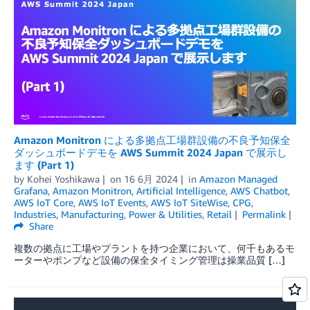
Amazon Monitron による多拠点工場群設備の不良予知保全
ダッシュボードデモを AWS Summit 2024 Japan で展示し
ます (Part 1)
by
Kohei Yoshikawa
on
16 6月 2024
in
Amazon Managed
Grafana
,
Amazon Monitron
,
Artificial Intelligence
,
AWS Chatbot
,
AWS IoT Core
,
AWS IoT Events
,
AWS IoT SiteWise
,
CPG
,
Industries
,
Manufacturing
,
Power & Utilities
,
Retail
Permalink
Share
複数の拠点に工場やプラントを持つ企業において、何千もあるモ
ーターやポンプなど設備の保全タイミング管理は操業品質 […]