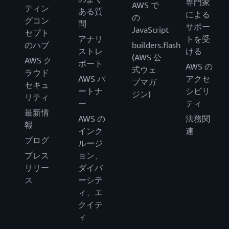
専門家
AWS で
ティン
ある質
による
の
グコン
問
サポー
JavaScript
セプト
アナリ
トを受
のハブ
builders.flash
ストレ
ける
(AWS 公
AWS ク
ポート
AWS の
式ウェ
ラウド
AWS パ
アクセ
ブマガ
セキュ
ートナ
シビリ
ジン)
リティ
ー
ティ
最新情
AWS の
法務関
報
インク
連
ブログ
ルージ
プレス
ョン、
リリー
ダイバ
ス
ーシテ
ィ、エ
クイテ
ィ