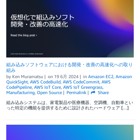
組み込みソフトウェアにおける開発・改善の高速化への取り
組み
by
Ken Muramatsu
on
19 6月 2024
in
Amazon EC2
,
Amazon
QuickSight
,
AWS CodeBuild
,
AWS CodeCommit
,
AWS
CodePipeline
,
AWS IoT Core
,
AWS IoT Greengrass
,
Manufacturing
,
Open Source
Permalink
Share
組み込みシステムは、家電製品や医療機器、空調機、自動車とい
った特定の機能を提供するために設計されたハードウェア […]