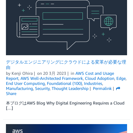
デジタルエンジニアリングにクラウドによる変革が必要な理
由
by
Kenji Ohira
on
20 3月 2023
in
AWS Cost and Usage
Report
,
AWS Well-Architected Framework
,
Cloud Adoption
,
Edge
,
End User Computing
,
Foundational (100)
,
Industries
,
Manufacturing
,
Security
,
Thought Leadership
Permalink
Share
本ブログはAWS Blog Why Digital Engineering Requires a Cloud
[…]