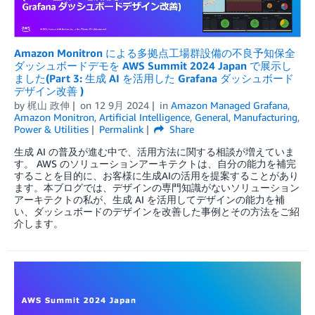
Amazon Monitron による多拠点工場群設備の不良予知保全
ダッシュボードデモを AWS Summit 2024 Japan で展示し
ました(Part 3: 生成 AI を活用した Grafana ダッシュボード
デザイン改善 )
by
梶山 政伸
on
12 9月 2024
in
Amazon Managed Grafana
,
Amazon Monitron
,
Artificial Intelligence
,
General
,
Manufacturing
,
Power & Utilities
Permalink
Share
生成 AI の普及が進む中で、活用方法に関する相談が増えていま
す。 AWS のソリューションアーキテクトは、自分の能力を補完
することを目的に、お客様に生成AIの活用を提案することがあり
ます。本ブログでは、デザインの専門知識がないソリューション
アーキテクトの私が、生成 AI を活用してデザインの能力を補
い、ダッシュボードのデザインを改善した事例とその方法をご紹
介します。