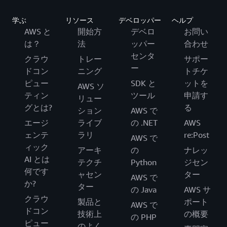
学ぶ
リソース
デベロッパー
ヘルプ
AWS と
開始方
デベロ
お問い
は？
法
ッパー
合わせ
センタ
クラウ
トレー
サポー
ー
ドコン
ニング
トチケ
ピュー
SDK と
ットを
AWS ソ
ティン
ツール
申請す
リュー
グとは?
る
ション
AWS で
エージ
ライブ
の .NET
AWS
ェンテ
ラリ
re:Post
AWS で
ィック
アーキ
の
ナレッ
AI とは
テクチ
Python
ジセン
何です
ャセン
ター
AWS で
か?
ター
の Java
AWS サ
クラウ
製品と
ポート
AWS で
ドコン
技術上
の概要
の PHP
ピュー
のよく