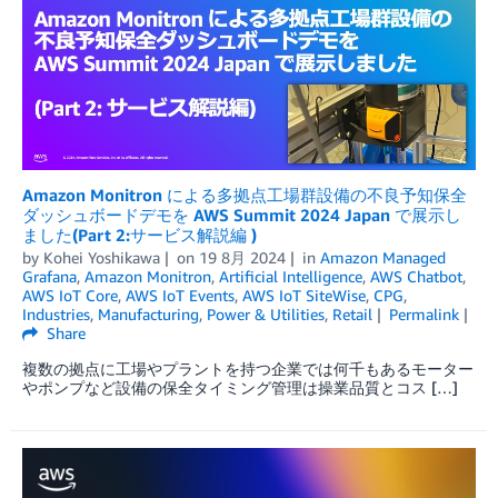
Amazon Monitron による多拠点工場群設備の不良予知保全
ダッシュボードデモを AWS Summit 2024 Japan で展示し
ました(Part 2:サービス解説編 )
by
Kohei Yoshikawa
on
19 8月 2024
in
Amazon Managed
Grafana
,
Amazon Monitron
,
Artificial Intelligence
,
AWS Chatbot
,
AWS IoT Core
,
AWS IoT Events
,
AWS IoT SiteWise
,
CPG
,
Industries
,
Manufacturing
,
Power & Utilities
,
Retail
Permalink
Share
複数の拠点に工場やプラントを持つ企業では何千もあるモーター
やポンプなど設備の保全タイミング管理は操業品質とコス […]