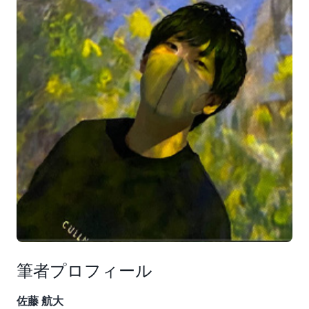
ます。
再起動しない場合のカスタムアクションを作成する
a. アクション名には
と入力し
Rem-Inspector-NoRBT
ます。
b. 説明には、「
インスタンスを再起動せずに Amazon
」と記載しておき
Inspector の検出結果を修復します。
ます。
c. カスタムアクション ID には、
InspectorRemNoRBT
と入力します。
d. 「
」をクリックしま
カスタムアクションを作成する
す。
再起動する場合のカスタムアクションを作成する
a. アクション名には
と入力しま
Rem-Inspector-RBT
す。
筆者プロフィール
b. 説明には、「
Amazon Inspector の検出結果を修復し
」と記載しておき
てEC2インスタンスを再起動します。
佐藤 航大