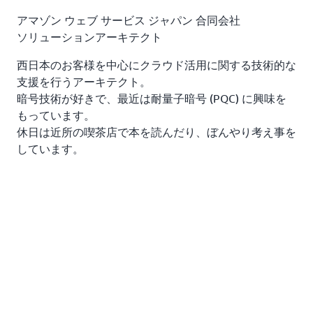
ます。
c. カスタムアクション ID には、
と
InspectorRemRBT
アマゾン ウェブ サービス ジャパン 合同会社
入力します。
ソリューションアーキテクト
d. 「
」をクリックしま
カスタムアクションを作成する
西日本のお客様を中心にクラウド活用に関する技術的な
す。
支援を行うアーキテクト。
暗号技術が好きで、最近は耐量子暗号 (PQC) に興味を
もっています。
休日は近所の喫茶店で本を読んだり、ぼんやり考え事を
しています。