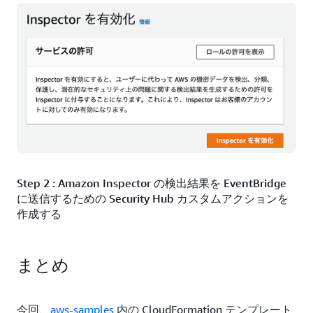
Step 2 : Amazon Inspector の検出結果を EventBridge
に送信するための Security Hub カスタムアクションを
作成する
まずは、Security Hub でカスタムアクションを作成しま
しょう。
まとめ
Security Hub のコンソールを開き、左のナビゲーシ
ョンから「
」を選択して、「
設定
カスタムアクショ
今回、
aws-samples
内の CloudFormation テンプレート