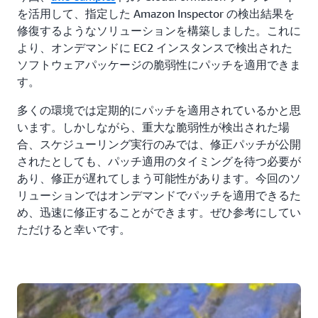
」のタブへ移動します。
ン
を活用して、指定した Amazon Inspector の検出結果を
修復するようなソリューションを構築しました。これに
「
」をクリックしま
カスタムアクションを作成する
より、オンデマンドに EC2 インスタンスで検出された
す。
ソフトウェアパッケージの脆弱性にパッチを適用できま
す。
多くの環境では定期的にパッチを適用されているかと思
います。しかしながら、重大な脆弱性が検出された場
合、スケジューリング実行のみでは、修正パッチが公開
されたとしても、パッチ適用のタイミングを待つ必要が
あり、修正が遅れてしまう可能性があります。今回のソ
リューションではオンデマンドでパッチを適用できるた
め、迅速に修正することができます。ぜひ参考にしてい
ただけると幸いです。
3. 今回はパッチ適用後に再起動しない場合と再起動す
る場合について、それぞれカスタムアクションを作成し