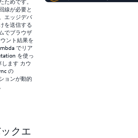
たためです。
回線が必要と
。エッジデバ
けを送信する
ムでブラウザ
カウント結果を
 Lambda でリア
ation を使っ
保存します カウ
nc の
ケーションが動的
。
バックエ