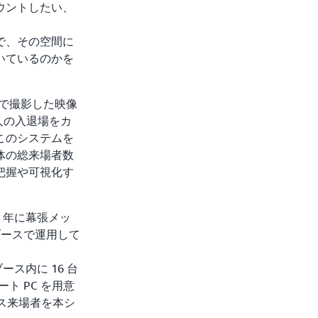
ウントしたい、
で、その空間に
いているのかを
ラで撮影した映像
人の入退場をカ
このシステムを
体の総来場者数
把握や可視化す
2 年に幕張メッ
l ブースで運用して
 ブース内に 16 台
ト PC を用意
ース来場者を本シ