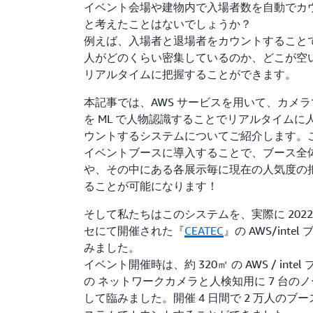
イベント会場や建物内で入場者数を自動でカ
と考えたことはないでしょうか？
例えば、入場者と退場者をカウントすること
人がどのくらい密集しているのか、どこが空
リアルタイムに把握することができます。
本記事では、AWS サービスを用いて、カメ
を ML で人物認識することでリアルタイムに
ウントするシステムについてご紹介します。
イベントブースに導入することで、ブース全
や、その中にある各展示毎に現在の人気度の
ることが可能になります！
そして私たちはこのシステムを、実際に 202
セにて開催された『
CEATEC
』の AWS/inte
みました。
イベント開催時は、約 320㎡ の AWS / intel
の ネットワークカメラと人検知用に 7 台のノー
して臨みました。開催 4 日間で 2 万人のブ