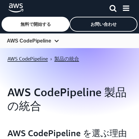
無料で開始する
お問い合わせ
メインコンテンツに移動
AWS CodePipeline
概要
AWS CodePipeline
›
製品の統合
特徴
料金
AWS CodePipeline 製品
開始方法
の統合
よくある質問
製品の統合
AWS CodePipeline を選ぶ理由