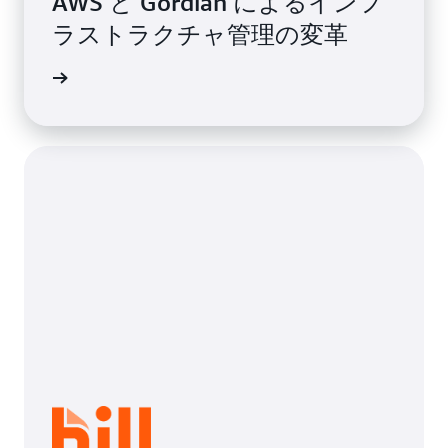
AWS と Gordian によるインフ
ラストラクチャ管理の変革
事例を読む