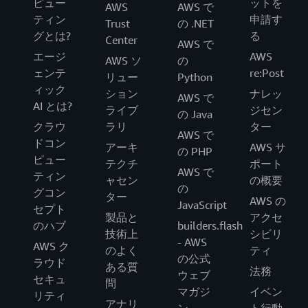
ピュー
ットを
AWS
AWS で
ティン
申請す
Trust
の .NET
グとは?
る
Center
AWS で
エージ
AWS
AWS ソ
の
ェンテ
re:Post
リュー
Python
ィック
ション
ナレッ
AWS で
AI とは?
ライブ
ジセン
の Java
クラウ
ラリ
ター
AWS で
ドコン
アーキ
AWS サ
の PHP
ピュー
テクチ
ポート
AWS で
ティン
ャセン
の概要
の
グコン
ター
AWS の
JavaScript
セプト
製品と
アクセ
のハブ
builders.flash
技術上
シビリ
- AWS
AWS ク
のよく
ティ
の公式
ラウド
ある質
法務
ウェブ
セキュ
問
マガジ
イベン
リティ
アナリ