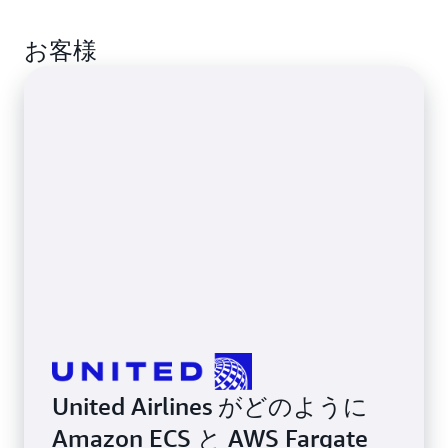
分析することで、変動するワークロードに適応し、
はエッジ環境全体で自律的なビジネスワークフロー
Amazon ECS Anywhere を使用すると、コンテナ化
最小限の待ち時間で実用的な洞察を提供する応答性
を調整します。Amazon ECS と AWS Fargate を組み
お客様
されたアプリケーションをクラウド、オンプレミス
の高いパイプラインを実現できます。
合わせると、エージェントワークロードを強力に分
環境、エッジ全体で柔軟に実行できるようになり、
離できるため、機密性の高い AI アプリケーション
モダナイズの取り組みを加速できます。
の安全で効率的なリソース管理が可能になります。
United Airlines がどのように
Amazon ECS と AWS Fargate