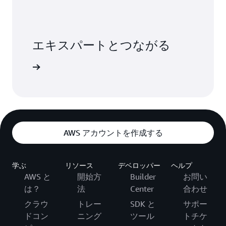
エキスパートとつながる
合わせる
AWS アカウントを作成する
学ぶ
リソース
デベロッパー
ヘルプ
AWS と
開始方
Builder
お問い
は？
法
Center
合わせ
クラウ
トレー
SDK と
サポー
ドコン
ニング
ツール
トチケ