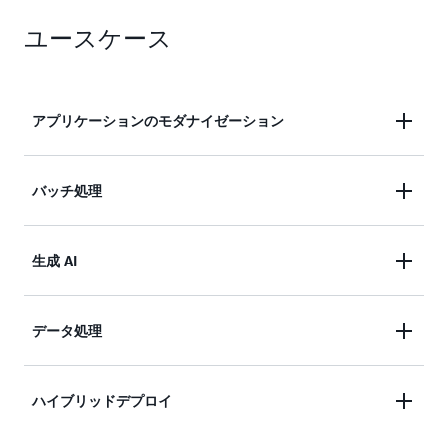
従量制料金と運用タスクの負担軽減により総所有コ
イティブ統合によりセキュリティを強化する
ユースケース
ストを削減し、開発チームがビジネス価値の提供に
集中できるようにする
アプリケーションのモダナイゼーション
最小限のリファクタリングで VM ベースのアプリケ
バッチ処理
ーションをリプラットフォームすることで、アプリ
ケーションの移行とモダナイゼーションを簡素化し
Amazon Elastic Compute Cloud (EC2)、AWS
生成 AI
ます。アプリケーションコードを変更したり事業運
Fargate、Amazon EC2 スポットインスタンスを含
営を中断したりすることなく、既存のネットワーク
む AWS サービスにおいて、バッチコンピューティ
依存関係とサービス参照を維持し、ワークロードを
Amazon ECS を使用して、モデル推論、ファインチ
データ処理
ングワークロードを計画、スケジュール、実行しま
コンテナ化します。
ューニング、エージェントワークフローを含む生成
す。
AI ワークロードをデプロイしてスケーリングしま
Fargate と Amazon ECS を組み合わせて複数のソー
ハイブリッドデプロイ
す。AI アプリケーションを構築し、バックエンドプ
スからの継続的なデータフローを取り込み、変換、
ロセスを自動化し、クラウド、オンプレミス、また