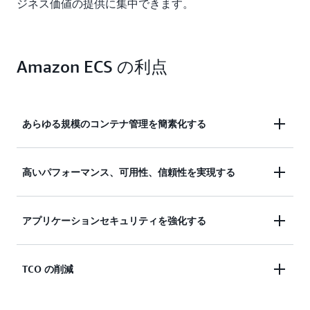
ジネス価値の提供に集中できます。
Amazon ECS の利点
あらゆる規模のコンテナ管理を簡素化する
複雑なインフラストラクチャ管理なしにコンテナ化
高いパフォーマンス、可用性、信頼性を実現する
されたアプリケーションをデプロイ、管理、スケー
リングできるため、チームはイノベーションに集中
需要に合わせて自動的にスケーリングし、継続的な
アプリケーションセキュリティを強化する
できる
可用性を維持し、一貫したパフォーマンスを提供す
る、回復力のあるコンテナ化されたアプリケーショ
アプリケーションの分離、IAM ロール、自動パッ
TCO の削減
ンを構築する
チ、転送時と保存時の暗号化、暗号化された一時的
なストレージ、AWS セキュリティサービスとのネ