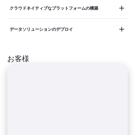
の機能を最大限に活用して、安全、スケーラブ
すぐに使えるネットワークとセキュリティの統
クラウドネイティブなプラットフォームの構築
ル、高性能な LLM をデプロイし、生成 AI アプ
合により、自動的にスケールアップおよびスケ
リケーションのトレーニングと推論を加速させ
ールダウンし、複数のアベイラビリティーゾー
ることができます。
ン (AZ) にわたって可用性の高い設定で実行する
データソリューションのデプロイ
Amazon EKS を使用すると、Cloud Native
アプリケーションを作成します。
Computing Foundation (CNCF) テクノロジーと
AWS サービスをシームレスに組み合わせること
AWS マネージドサービスまたはオープンソース
により、開発チーム向けの標準化されたアプリ
お客様
ツールを使用して、スケーラブル、高性能でコ
ケーション管理環境を構築できます。
スト効率の高いデータプラットフォームを
Amazon EKS 上に構築できます。