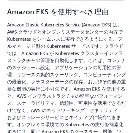
セキュリティリスクの抑制、AWS セキュリティ
Amazon EKS を使用すべき理由
サービスとのネイティブ統合の活用により、セ
キュリティ体制の強化を推進できます。
Amazon Elastic Kubernetes Service (Amazon EKS) は、
AWS クラウドとオンプレミスデータセンターの両方で
Kubernetes をシームレスに実行できるようにする、フ
ルマネージド型の Kubernetes サービスです。クラウド
では、Amazon EKS が Kubernetes クラスターインフラ
ストラクチャの管理を自動化します。これは、コンテナ
のスケジュール設定、アプリケーションの可用性の管
理、リソースの動的スケーリング、コンピューティング
の最適化、クラスターデータの保存、およびその他の重
要な機能の実行に不可欠です。Amazon EKS を使用する
と、AWS インフラストラクチャの堅牢なパフォーマン
ス、スケーラビリティ、信頼性、可用性を活用できるだ
けでなく、AWS のネットワーキング、セキュリティ、
およびストレージサービスとネイティブに統合できま
す。オンプレミス環境での Kubernetes の実行を簡素化
するには、同じ Amazon EKS のクラスター、機能、ツ