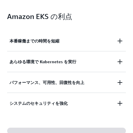
Amazon EKS の利点
本番稼働までの時間を短縮
わずか 1 回のクリックでクラスターインフラス
あらゆる環境で Kubernetes を実行
トラクチャの管理を自動化し、Kubernetes の運
用を合理化できます。
クラウド、オンプレミス、エッジロケーション
パフォーマンス、可用性、回復性を向上
全体の Kubernetes の管理を統合し、ワークロー
ドをどこでも柔軟に実行できます。
インフラストラクチャを自動的にプロビジョニ
システムのセキュリティを強化
ングし、リソースを動的にスケールしてコスト
を継続的に最適化できます。
オペレーティングシステムのパッチとアップデ
ート、エフェメラルコンピューティングによる