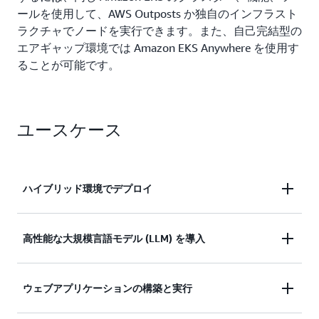
ールを使用して、AWS Outposts か独自のインフラスト
ラクチャでノードを実行できます。また、自己完結型の
エアギャップ環境では Amazon EKS Anywhere を使用す
ることが可能です。
ユースケース
ハイブリッド環境でデプロイ
高性能な大規模言語モデル (LLM) を導入
Amazon EKS を使用して、クラウド環境とオン
プレミス環境間でアプリケーションの実行方法
を統一し、モダナイゼーションのイニシアチブ
ウェブアプリケーションの構築と実行
グラフィックスプロセッシングユニット (GPU)
を加速させることができます。
インスタンスを含む AWS インフラストラクチャ