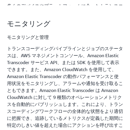
多くのデバイスやプラットフォームに合ったトランスコ
ーディングプリセットを用意していますが、特定の出力
ターゲット向けのプリセットを作成することもできま
モニタリング
す。カスタムのプリセットを使用すれば、既存のトラン
スコーディングプリセットをカスタマイズして、リージ
モニタリングと管理
ョン内の AWS アカウントのすべてのパイプラインで使
用できます。
トランスコーディングパイプラインとジョブのステータ
スは、AWS マネジメントコンソール、Amazon Elastic
Transcoder サービス API、または SDK を使用して表示
ビデオビットレートの自動最適化
できます。また、Amazon CloudWatch を使用して、
自動ビデオビットレート設定を使用すれば、変換された
Amazon Elastic Transcoder の動作パフォーマンスと使
出力の画像品質を最適化するように Amazon Elastic
用状況をモニタリングし、アラームや通知を受け取るこ
Transcoder が自動的にビットレートを調整します。最
ともできます。Amazon Elastic Transcoder は Amazon
大ビットレートパラメータを使うと、出力ビデオの瞬間
CloudWatch に対して 9 種類のオペレーションメトリク
ビットレートを制限することができます。この機能を使
スを自動的にパブリッシュします。これにより、トラン
用すると、特定のデバイスの再生要件に合わせて最大ビ
スコーディングワークフローの全体的な状態をより適切
ットレートを制限した出力ファイルを生成することがで
に把握でき、追跡しているメトリクスが定義した期間に
きます。出力された動画ファイルは見栄えが良く、ファ
特定のしきい値を超えた場合にアクションを呼び出すこ