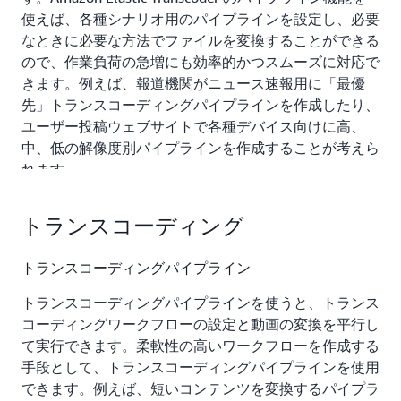
使えば、各種シナリオ用のパイプラインを設定し、必要
なときに必要な方法でファイルを変換することができる
ので、作業負荷の急増にも効率的かつスムーズに対応で
きます。例えば、報道機関がニュース速報用に「最優
先」トランスコーディングパイプラインを作成したり、
ユーザー投稿ウェブサイトで各種デバイス向けに高、
中、低の解像度別パイプラインを作成することが考えら
れます。
Amazon Elastic Transcoder は他のアマゾン ウェブ サー
トランスコーディング
ビスのスケーラビリティとフレキシビリティを活かして
構築されています。トランスコーディングジョブは
トランスコーディングパイプライン
Amazon Elastic Compute Cloud (Amazon EC2) で実行さ
れます。Amazon EC2 のスケールにより、大規模な変換
トランスコーディングパイプラインを使うと、トランス
ジョブも迅速かつ確実に完了します。Amazon Elastic
コーディングワークフローの設定と動画の変換を平行し
Transcoder は Amazon Simple Storage Service (Amazon
て実行できます。柔軟性の高いワークフローを作成する
S3) に保存されたコンテンツを処理するので、ライブラ
手段として、トランスコーディングパイプラインを使用
リのサイズを問わず、永続的でコスト効率の良いストレ
できます。例えば、短いコンテンツを変換するパイプラ
ージを利用できます。さらに、変換ジョブのステータス