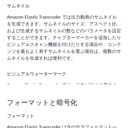
サムネイル
Amazon Elastic Transcoder では出力動画のサムネイル
を生成できます。サムネイルのサイズ、アスペクト比、
および生成するサムネイルの数などのパラメータを設定
することができます。チャプターマーカーを追加したり
ビジュアルスキャン機能を付けたりする場合や、コンテ
ンツを最もよく表すサムネイルを選ぶ場合は、複数のサ
ムネイルを生成すれば便利です。
ビジュアルウォーターマーク
Amazon Elastic Transcoder では、出力ビデオに最大 4
つまでの静止画を重ねることができます。出力ビデオに
ウォーターマークを追加するには、PNG または JPG フ
フォーマットと暗号化
ァイルを選択し、トランスコーディングプリセットを使
ってウォーターマークの位置、スケール、サイズ、およ
フォーマット
び透明度を指定するだけです。この機能を使って、出力
ファイルにプログラムやその他の識別ロゴを追加するこ
Amazon Elastic Transcoder は次の出力フォーマットへ