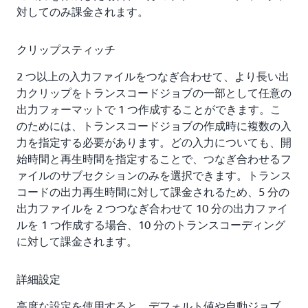
サムネイル、キャプション、さらにはウォーターマーク
対してのみ課金されます。
も保護できます。
クリップスティッチ
オンデマンドメディアのプログレッシブダウンロード
2 つ以上の入力ファイルをつなぎ合わせて、より長い出
メディアコンテンツのオリジナルバージョンを Amazon
力クリップをトランスコードジョブの一部として任意の
S3 に保管し、動画と音声ファイルのプログレッシブダ
出力フォーマットで 1 つ作成することができます。こ
ウンロード向けに Amazon CloudFront ダウンロードデ
のためには、トランスコードジョブの作成時に複数の入
ィストリビューションを設定できます。頻繁にアクセス
力を指定する必要があります。どの入力についても、開
されるメディアファイルはエッジでキャッシュされるた
始時間と再生時間を指定することで、つなぎ合わせるフ
め、拡張が可能であり、ユーザーは高パフォーマンスで
ァイルのサブセクションのみを選択できます。トランス
利用できます。
コードの出力再生時間に対して課金されるため、5 分の
出力ファイルを 2 つつなぎ合わせて 10 分の出力ファイ
ルを 1 つ作成する場合、10 分のトランスコーディング
に対して課金されます。
詳細設定
高度な設定を使用すると、デフォルト値や自動ジョブ、