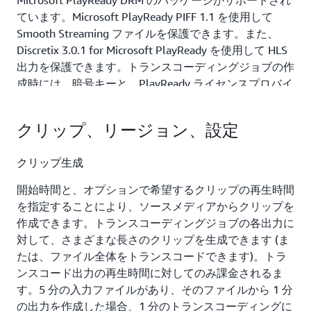
Microsoft PlayReady DRM のパッケージがサポートされ
ています。Microsoft PlayReady PIFF 1.1 を使用して
Smooth Streaming ファイルを保護できます。また、
Discretix 3.0.1 for Microsoft PlayReady を使用して HLS
出力を保護できます。トランスコーディングジョブの作
成時には、暗号キーと、PlayReady ライセンスプロバイ
ダーから与えられるライセンスサーバー URL が含まれ
るようにします。
クリップ、リージョン、設定
暗号化されたメディアファイル
クリップ生成
Amazon Elastic Transcoder への入力として暗号化され
開始時間と、オプションで希望するクリップの再生時間
たメザニンファイルを使用するか、サービスで出力を暗
を指定することにより、ソースメディアからクリップを
号化することで変換されたファイルを保護できます。
作成できます。トランスコーディングジョブの各出力に
Amazon S3 によるサーバー側の暗号化
との完全に管理
対して、さまざまな長さのクリップを生成できます (ま
された統合から、独自に管理するキーおよび
AWS Key
たは、ファイル全体をトランスコードできます)。トラ
Management Service (KMS)
を利用して保護するキーま
ンスコード出力の再生時間に対してのみ課金されるま
で、さまざまなオプションがサポートされます。さら
す。5 分の入力ファイルがあり、そのファイルから 1 分
に、暗号化のサポートは動画ファイルには限定されず、
の出力を作成した場合、1 分のトランスコーディングに