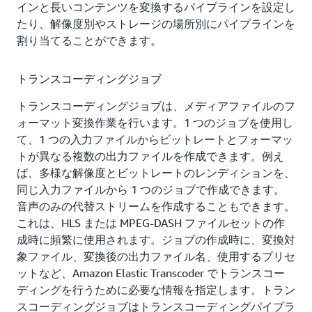
インと長いコンテンツを変換するパイプラインを設定し
を Amazon Simple Notification Service (Amazon SNS) 経
たり、解像度別やストレージの場所別にパイプラインを
由で受け取ることができます。
割り当てることができます。
Amazon Elastic Transcoder は AWS マネジメントコンソ
ール、サービス API、および SDK から利用できるの
トランスコーディングジョブ
で、独自のアプリケーションやサービスに変換を組み込
トランスコーディングジョブは、メディアファイルのフ
むことができます。
ォーマット変換作業を行います。1 つのジョブを使用し
Amazon Elastic Transcoder の使用方法は次のとおりで
て、1 つの入力ファイルからビットレートとフォーマッ
す。
トが異なる複数の出力ファイルを作成できます。例え
ば、多様な解像度とビットレートのレンディションを、
トランスコーディングパイプラインを作成し、入力
同じ入力ファイルから 1 つのジョブで作成できます。
用の Amazon S3 バケット、出力用の Amazon S3 バ
音声のみの代替ストリームを作成することもできます。
ケットとストレージクラス、およびサービスがファ
これは、HLS または MPEG-DASH ファイルセットの作
イルにアクセスするための AWS Identity and Access
成時に頻繁に使用されます。ジョブの作成時に、変換対
Management (IAM) ロールを指定します。
象ファイル、変換後の出力ファイル名、使用するプリセ
トランスコーディングジョブを作成し、入力ファイ
ットなど、Amazon Elastic Transcoder でトランスコー
ル、出力ファイル、および使用するトランスコーデ
ディングを行うために必要な情報を指定します。トラン
ィングプリセット (定義済みのトランスコーディン
スコーディングジョブはトランスコーディングパイプラ