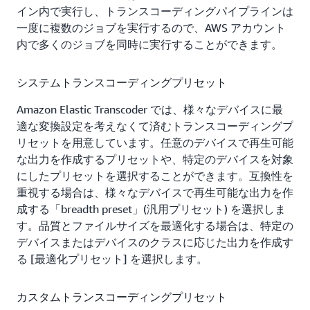
グプリセットから選択するか (例えば 720 ピクセ
イン内で実行し、トランスコーディングパイプラインは
ル)、独自のカスタムトランスコーディングプリセッ
一度に複数のジョブを実行するので、AWS アカウント
トを作成する) を指定します。 オプションで、サム
内で多くのジョブを同時に実行することができます。
ネイルや、フレームレート、解像度といったジョブ
固有のトランスコーディングパラメータを指定でき
システムトランスコーディングプリセット
ます。
Amazon Elastic Transcoder では、様々なデバイスに最
Amazon Elastic Transcoder でトランスコーディングジ
適な変換設定を考えなくて済むトランスコーディングプ
ョブを実行すると、次のことが可能です。
リセットを用意しています。任意のデバイスで再生可能
な出力を作成するプリセットや、特定のデバイスを対象
トランスコーディングジョブのステータスを通知経
にしたプリセットを選択することができます。互換性を
由で自動受信できます。
重視する場合は、様々なデバイスで再生可能な出力を作
トランスコーディングジョブのステータスを問い合
成する「breadth preset」(汎用プリセット) を選択しま
わせることができます。
す。品質とファイルサイズを最適化する場合は、特定の
デバイスまたはデバイスのクラスに応じた出力を作成す
トランスコーディングジョブを停止、開始、取り消
る [最適化プリセット] を選択します。
すことで管理できます。
カスタムトランスコーディングプリセット