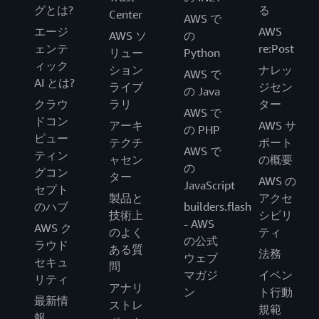
グとは?
る
Center
AWS で
エージ
AWS
AWS ソ
の
ェンテ
re:Post
リュー
Python
ィック
ション
ナレッ
AWS で
AI とは?
ライブ
ジセン
の Java
クラウ
ラリ
ター
AWS で
ドコン
アーキ
AWS サ
の PHP
ピュー
テクチ
ポート
AWS で
ティン
ャセン
の概要
の
グコン
ター
AWS の
JavaScript
セプト
製品と
アクセ
のハブ
builders.flash
技術上
シビリ
- AWS
AWS ク
のよく
ティ
の公式
ラウド
ある質
法務
ウェブ
セキュ
問
マガジ
イベン
リティ
アナリ
ン
ト行動
最新情
ストレ
規範
報