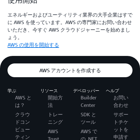
エネルギーおよびユーティリティ業界の大手企業はすで
に AWS を使っています。AWS の専門家にお問い合わせ
いただき、今すぐ AWS クラウドジャーニーを始めまし
ょう。
AWS の使用を開始する
AWS アカウントを作成する
学ぶ
リソース
デベロッパー
ヘルプ
AWS と
開始方
Builder
お問い
は？
法
Center
合わせ
クラウ
トレー
SDK と
サポー
ドコン
ニング
ツール
トチケ
ピュー
ットを
AWS
AWS で
ティン
申請す
Trust
の .NET