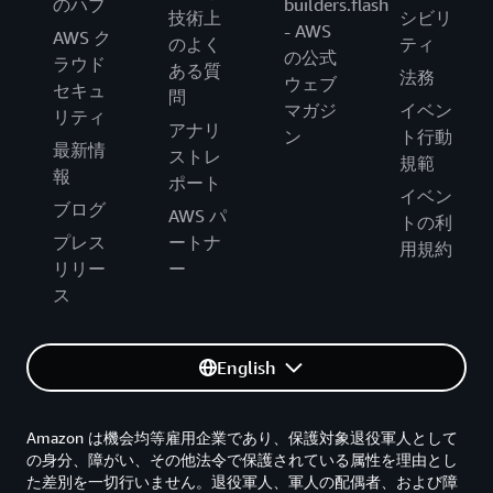
のハブ
builders.flash
技術上
シビリ
- AWS
AWS ク
のよく
ティ
の公式
ラウド
ある質
法務
ウェブ
セキュ
問
マガジ
イベン
リティ
アナリ
ン
ト行動
最新情
ストレ
規範
報
ポート
イベン
ブログ
AWS パ
トの利
プレス
ートナ
用規約
リリー
ー
ス
English
Amazon は機会均等雇用企業であり、保護対象退役軍人として
の身分、障がい、その他法令で保護されている属性を理由とし
た差別を一切行いません。退役軍人、軍人の配偶者、および障