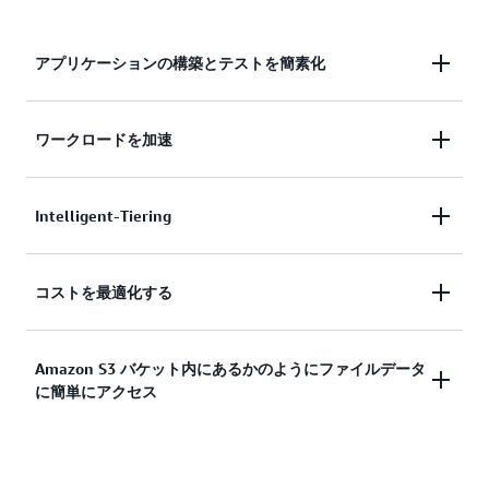
アプリケーションの構築とテストを簡素化
OpenZFSのインスタントデータスナップショット、
ワークロードを加速
データクローニング、ファイルシステム間のオンデ
マンドデータレプリケーションを使用して、アプリ
数百マイクロ秒のレイテンシーで 100 万 IOPs 以上
Intelligent-Tiering
ケーションの構築とテストを簡素化します。
を実現する高性能ストレージを利用してワークロー
ドを加速します。
詳細
エラスティックストレージクラスである
コストを最適化する
Intelligent-Tiering は、アクセスパターンが変化し
詳細
たときに、最もコスト効率の高い階層に自動的にデ
スループットレベルをスケーリングし、データ圧縮
Amazon S3 バケット内にあるかのようにファイルデータ
ータを移動することで、コストを最小限に抑えるよ
に簡単にアクセス
などのストレージ効率機能を有効にすることで、数
うに設計されています。
ステップでコストを最適化します。
Amazon S3 と連携するアプリケーションやサービ
詳細