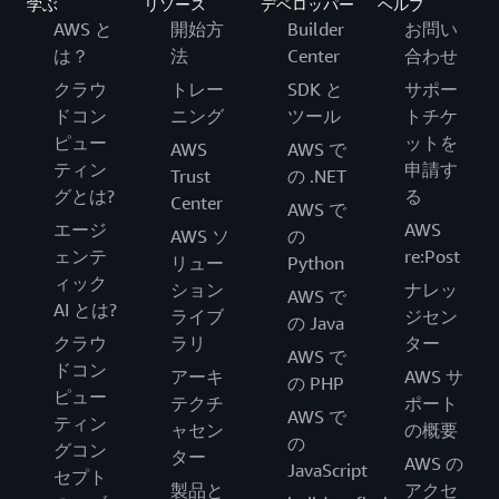
学ぶ
リソース
デベロッパー
ヘルプ
AWS と
開始方
Builder
お問い
は？
法
Center
合わせ
クラウ
トレー
SDK と
サポー
ドコン
ニング
ツール
トチケ
ピュー
ットを
AWS
AWS で
ティン
申請す
Trust
の .NET
グとは?
る
Center
AWS で
エージ
AWS
AWS ソ
の
ェンテ
re:Post
リュー
Python
ィック
ション
ナレッ
AWS で
AI とは?
ライブ
ジセン
の Java
クラウ
ラリ
ター
AWS で
ドコン
アーキ
AWS サ
の PHP
ピュー
テクチ
ポート
AWS で
ティン
ャセン
の概要
の
グコン
ター
AWS の
JavaScript
セプト
製品と
アクセ