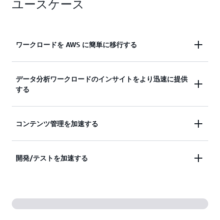
ユースケース
ス (Amazon Bedrock、Amazon Q Business、
Amazon SageMaker、Amazon Glue など) を使用し
てファイルデータにアクセスできますが、データは
引き続きファイルシステム内に存在し、ファイルプ
ワークロードを AWS に簡単に移行する
ロトコル (NFS など) でネイティブにアクセスできま
す。
アプリケーションコードやデータの管理方法を変更
データ分析ワークロードのインサイトをより迅速に提供
詳細
する
せずに、OpenZFS または他の Linux ベースのファイ
ルサーバーで実行されているワークロードを AWS
に移行します。
機械学習 (ML)、財務分析、および他のデータを多
コンテンツ管理を加速する
用するアプリケーションを高 IOPS ストレージで強
化します。
WordPress、Drupal、Magento などのファイルベー
開発/テストを加速する
スのウェブコンテンツ提供およびコンテンツ管理ア
プリケーションをスケールするために必要な低レイ
アプリケーションデータのクローンを数秒で作成す
テンシーを実現します。
ることで変更を効率的にテストし、リポジトリ用の
高速ストレージや、Git、Bitbucket、Jenkins などの