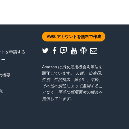
namoDB トランザクションを使用してユーザーをゲーム
りです。
AWS アカウントを無料で作成
ットを申請する
ター
Amazon は男女雇用機会均等法を
順守しています。
人種、 出身国、
t の概要
性別、性的指向、障がい、年齢、
その他の属性によって差別するこ
報
となく、平等に採用選考の機会を
提供しています。