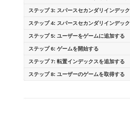
ステップ 2: スパースセカンダリインデ
ステップ 3: スパースセカンダリインデッ
このステップでは、オープンゲーム (まだいっぱいではな
ステップ 3: スパースセカンダリインデ
ステップ 4: スパースセカンダリインデッ
セカンダリインデックスを作成することは、テーブルを作
セカンダリインデックスを設定したので、これを使用して
ステップ 4: スパースセカンダリインデ
リプトファイルがあります。そのファイルの内容は次のと
ステップ 5: ユーザーをゲームに追加する
セカンダリインデックスを使用するには、
Query
と
Scan
前のステップで、特定のマップのゲームを見つける方法を
ステップ 5: ユーザーをゲームに追加す
は、
HASH
キーを指定することなく、操作がテーブル全体
ステップ 6: ゲームを開始する
でゲームをプレイするプレイヤーもいることでしょう。こ
れません。テーブルに大量のデータがある場合、スキャン
は、
このモジュールで対処する最初のアクセスパターンは、新
Scan
API を使用します。
ステップ 6: ゲームを開始する
ルになる理由を示します。
ステップ 7: 転置インデックスを追加する
一般に、DynamoDB は必要なエンティティを正確に取得
新しいユーザーをゲームに追加するとき、次のことが必要
ゲームに 50 人のユーザーがいるとすぐに、ゲームの
前の手順で作成したセカンダリインデックスに対して
Que
ステップ 7: 転置インデックスを追加す
は、テーブル全体のエンティティのランダムコレクション
ステップ 8: ユーザーのゲームを取得する
されているため、ターゲットを絞ったクエリを実行して、
ゲームの参加しているプレイヤーが 50 人に達していな
アプリケーションバックエンドがゲームを開始するリクエス
このステップでは、テーブルに転置インデックスを追加し
ただし、
Scan
が役立つ場合もあります。ここには、スパ
ステップ 8: ユーザーのゲームを取得す
ダウンロードしたコードでは、
find_open_games_by_m
ユーザーがまだゲームに参加していないことを確認し
に、インデックスにはオープンゲームのみが含まれており
ゲームには 50 人がサインアップしている。
ダウンロードしたコードでは、
add_inverted_index.py
転置インデックスを作成したので、これを使用して、あ
新しい
UserGameMapping
エンティティを作成して、
このユースケースでは、
Scan
がうまく機能します。仕組
リクエスト元のユーザーはゲームの作成者である。
ンデックスをクエリする必要があります。
そのファイルの内容は次のとおりです。
ファイルの内容は次のとおりです。
Game
エンティティの
people
属性をインクリメントし
ゲームはまだ開始されていない。
ダウンロードしたコードでは、
find_games_for_user
.p
これらのすべてを達成するには、既存の
Game
エンティ
ゲームを更新するリクエストの
条件式
でこれらの各チェッ
に注意してください。これは、DynamoDB トランザ
open_timestamp
属性を削除して、前のモジュールのス
させる必要があるためです。