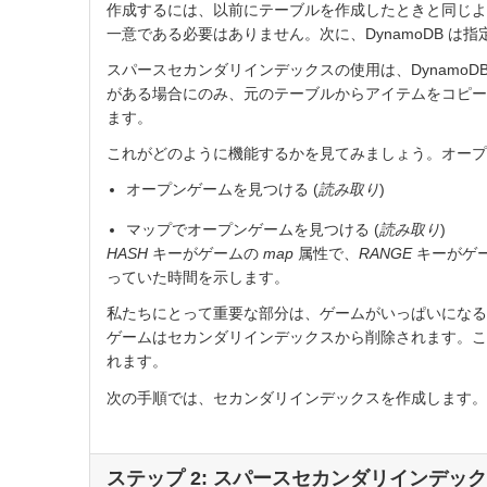
作成するには、以前にテーブルを作成したときと同じよ
一意である必要はありません。次に、DynamoDB 
スパースセカンダリインデックスの使用は、DynamoD
がある場合にのみ、元のテーブルからアイテムをコピー
ます。
これがどのように機能するかを見てみましょう。オープ
オープンゲームを見つける (
読み取り
)
マップでオープンゲームを見つける (
読み取り
)
HASH
キーがゲームの
map
属性で、
RANGE
キーがゲ
っていた時間を示します。
私たちにとって重要な部分は、ゲームがいっぱいになる
ゲームはセカンダリインデックスから削除されます。こ
れます。
次の手順では、セカンダリインデックスを作成します。
ステップ 2: スパースセカンダリインデッ