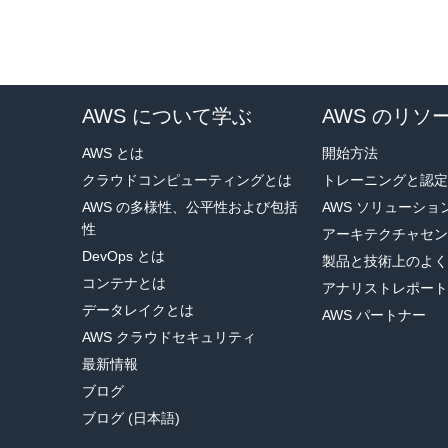
ダウンロードしたコードでは、
ゲームの開始時刻を示す
start_time
join_game.py
属性を追加します
スクリプト
に追加します。
ダウンロードしたコードでは、
start_game.py
スクリプ
スクリプトの内容は次のとおりです。
AWS について学ぶ
AWS のリソ
AWS とは
開始方法
クラウドコンピューティングとは
トレーニングと認定
AWS の多様性、公平性および包括
AWS ソリューシ
性
アーキテクチャセン
DevOps とは
製品と技術上のよく
コンテナとは
アナリストレポート
データレイクとは
AWS パートナー
AWS クラウドセキュリティ
最新情報
ブログ
ブログ (日本語)