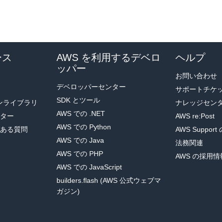
。
は
application/
ディレクトリにあります。このスクリプトの関数は、Dy
トは
application/
ディレクトリにあります。ファイルの内容は次のとお
ース
AWS を利用するデベロ
ヘルプ
ッパー
お問い合わせ
デベロッパーセンター
サポートチケ
SDK とツール
ョンライブラリ
ナレッジセン
AWS での .NET
ター
AWS re:Post
AWS での Python
ある質問
AWS Suppor
AWS での Java
法務関連
AWS での PHP
AWS の採用情
AWS での JavaScript
builders.flash (AWS 公式ウェブマ
ガジン)