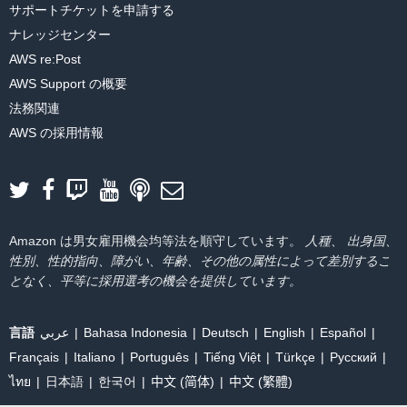
x in predictions])

サポートチケットを申請する
topicvec = train_labels[newidx]

ナレッジセンター
AWS re:Post
AWS Support の概要
成功しました。 これで、モデルの出力を確認できます。
法務関連
AWS の採用情報
オプション B - バッチ変換を使用してトピック
モデルをデプロイする
バッチ変換を使用すると、一度にデータのバッチに対して推論を実
行できます。Amazon SageMaker は必要なコンピューティングイ
ンフラストラクチャを作成し、バッチジョブが完了するとそれを破
Amazon は男女雇用機会均等法を順守しています。
人種、 出身国、
棄します。
性別、性的指向、障がい、年齢、その他の属性によって差別するこ
となく、平等に採用選考の機会を提供しています。
バッチ変換コードは、トピックモデルから
sagemaker.transformer.Transformer
オブジェクトを作成します。
次に、そのオブジェクトの
transform
メソッドを呼び出して、変換
言語
عربي
Bahasa Indonesia
Deutsch
English
Español
ジョブを作成します。
sagemaker.transformer.Transformer
オブジ
Français
Italiano
Português
Tiếng Việt
Türkçe
Ρусский
ェクトを作成するときに、バッチ変換ジョブの実行に使用するイン
ไทย
日本語
한국어
中文 (简体)
中文 (繁體)
スタンスの数とタイプ、および推論を保存する Amazon S3 内の場
所を指定します。