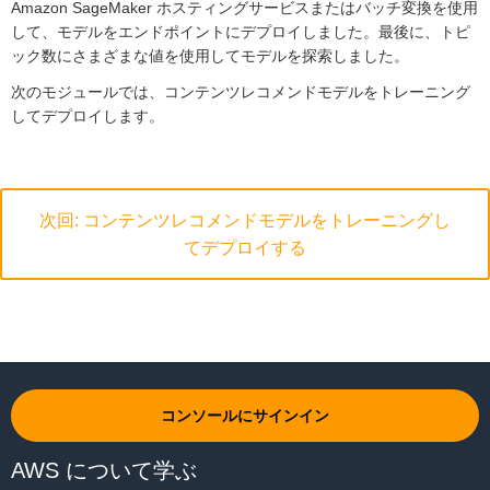
新しいコードセルに貼り付け、[
実行
] を選択します。
Amazon SageMaker ホスティングサービスまたはバッチ変換を使用
バッチ変換
を使用します。
して、モデルをエンドポイントにデプロイしました。最後に、トピ
このラボでは、ユースケースに最適なアプローチを選択できるよう
ック数にさまざまな値を使用してモデルを探索しました。
にするため、両方のオプションを提供します。
from sklearn.manifold import TSNE

次のモジュールでは、コンテンツレコメンドモデルをトレーニング
time_start = time.time()

オプション A - Amazon SageMaker ホスティン
してデプロイします。
tsne = TSNE(n_components=2, verbose=1, perplexity
グサービスを使用してトピックモデルをデプロ
=50, n_iter=5000)

イする
tsne_results = tsne.fit_transform(predictions)

Amazon SageMaker ホスティングサービスの場合、ライブ HTTPs
print('t-SNE done! Time elapsed: {} seconds'.form
エンドポイントは、ペイロードを渡して推論を取得できる Amazon
at(time.time()-time_start))

次回: コンテンツレコメンドモデルをトレーニングし
EC2 インスタンス上にあります。
tsnedf = pd.DataFrame()

てデプロイする
tsnedf['tsne-2d-one'] = tsne_results[:,0]

モデルをデプロイするときは、
sagemaker.estimator.Estimator
オブ
tsnedf['tsne-2d-two'] = tsne_results[:,1]

ジェクトの
deploy
メソッドを呼び出します。
deploy
メソッドを呼
tsnedf['Topic']=topicnames

び出すときに、エンドポイントのホストに使用する ML インスタン
plt.figure(figsize=(25,25))

スの数とタイプを指定します。
sns.lmplot(

次のコードをコピーして貼り付け、[
実行
] を選択してモデルをデプ
    x="tsne-2d-one", y="tsne-2d-two",

ロイします。
    hue='Topic',

コンソールにサインイン
    palette=sns.color_palette("hls", NUM_TOPICS),

    data=tsnedf,

AWS について学ぶ
ntm_predictor = ntm.deploy(initial_instance_count
    legend="full",
