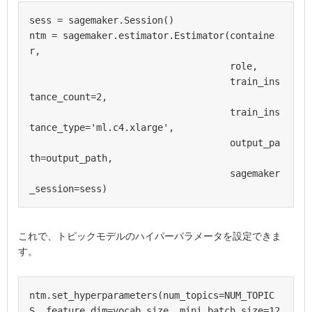
sess = sagemaker.Session()

ntm = sagemaker.estimator.Estimator(containe
r,

                                    role, 

                                    train_ins
tance_count=2, 

                                    train_ins
tance_type='ml.c4.xlarge',

                                    output_pa
th=output_path,

                                    sagemaker
これで、トピックモデルのハイパーパラメータを設定できま
す。
ntm.set_hyperparameters(num_topics=NUM_TOPIC
S, feature_dim=vocab_size, mini_batch_size=12