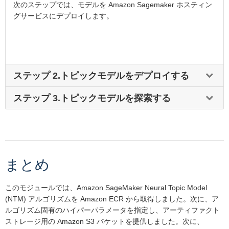
次のステップでは、モデルを Amazon Sagemaker ホスティン
グサービスにデプロイします。
ステップ 2.トピックモデルをデプロイする
ステップ 2.トピックモデルをデプロイする
ステップ 3.トピックモデルを探索する
トレーニングされたモデル自体は、モデルの重みで構成される tar
ステップ 3.トピックモデルを探索する
ファイルであり、それ自体では何もしません。モデルを役立てて予
測を得るには、モデルをデプロイする必要があります。
モデル出力を探索する 1 つのアプローチは、T-SNE プロットを使用
して生成されたトピックベクトルを視覚化することです。T-SNE (t
推論を生成する方法に応じて、モデルを Amazon SageMaker にデ
分布型確率的近傍埋め込み法) は、次元削減のための非線形手法で
まとめ
プロイする方法は 2 つあります。
あり、元の高次元空間の最近傍間の距離が結果として得られる低次
元空間で確実に保持されるようにすることを目的としています。次
一度に 1 つの推論を取得するには、
Amazon SageMaker ホステ
このモジュールでは、Amazon SageMaker Neural Topic Model
元数を 2 に設定すると、トピックベクトルを 2D 空間で視覚化する
ィングサービス
を使用して永続的なエンドポイントをセットアッ
(NTM) アルゴリズムを Amazon ECR から取得しました。次に、ア
視覚化ツールとして使用できます。
プします。
ルゴリズム固有のハイパーパラメータを指定し、アーティファクト
Jupyter ノートブックインスタンスで、以下のコードをコピーして
ストレージ用の Amazon S3 バケットを提供しました。次に、
データセット全体の推論を取得するには、
Amazon SageMaker