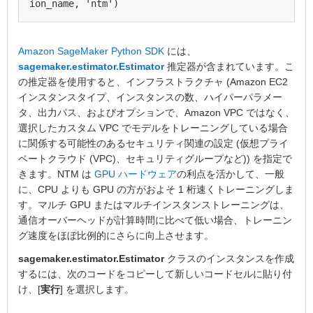
ion_name, 'ntm')
Amazon SageMaker Python SDK
には、
sagemaker.estimator.Estimator
推定器が含まれています。こ
の推定器を使用すると、インフラストラクチャ (Amazon EC2
インスタンスタイプ、インスタンスの数、ハイパーパラメー
タ、出力パス、およびオプションで、Amazon VPC ではなく、
選択したカスタム VPC でモデルをトレーニングしている場合
に関係する可能性のあるセキュリティ関連の設定 (仮想プライ
ベートクラウド (VPC)、セキュリティグループなど)) を指定で
きます。NTM は
GPU ハードウェア
の利点を活かして、一般
に、CPU よりも GPU の方がおよそ 1 桁速くトレーニングしま
す。マルチ GPU またはマルチインスタンストレーニングは、
通信オーバーヘッドが計算時間に比べて低い場合、トレーニン
グ速度をほぼ比例的にさらに向上させます。
sagemaker.estimator.Estimator
クラスのインスタンスを作成
するには、次のコードをコピーして新しいコードセルに貼り付
け、[
実行
] を選択します。