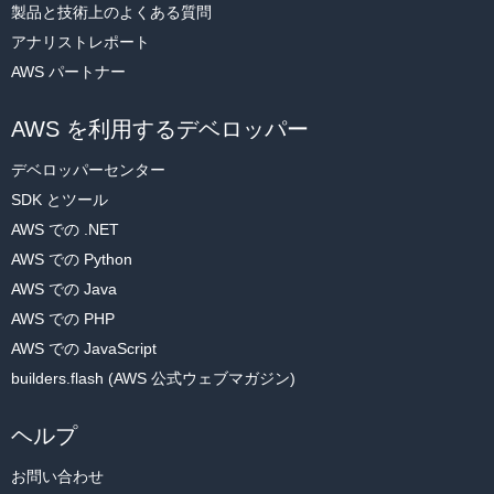
ntm_predictor.content_type = 'text/csv'

製品と技術上のよくある質問
ntm_predictor.serializer = csv_serializer

アナリストレポート
ntm_predictor.deserializer = json_deserializer
AWS パートナー
次に、K-NN モデルで使用するトレーニングデータのトピックベク
AWS を利用するデベロッパー
トルを抽出します。
デベロッパーセンター
以下のコードをコピーして新しいコードセルに貼り付け、[
実行
] を
SDK とツール
選択します。
AWS での .NET
AWS での Python
predictions = []

AWS での Java
for item in np.array(vectors.todense()):

AWS での PHP
    np.shape(item)

AWS での JavaScript
    results = ntm_predictor.predict(item)

    predictions.append(np.array([prediction['topi
builders.flash (AWS 公式ウェブマガジン)
c_weights'] for prediction in results['prediction
s']]))

ヘルプ
predictions = np.array([np.ndarray.flatten(x) for 
お問い合わせ