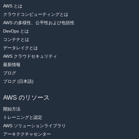
=1, instance_type='ml.m4.xlarge')
    fit_reg=False

AWS とは
)

クラウドコンピューティングとは
plt.axis('Off')

AWS の多様性、公平性および包括性
deploy メソッドはデプロイ可能なモデルを作成し、Amazon
plt.show()
SageMaker ホスティングサービスエンドポイントを設定し、エン
DevOps とは
ドポイントを起動してモデルをホストします。
コンテナとは
TSNE プロットには、次の画像のような大きなトピッククラスター
データレイクとは
エンドポイントに対して推論を実行するには、トレーニング済みモ
がいくつか表示されます。このようなプロットを使用して、データ
デルによる読み取りが可能な形式で入力ペイロードがシリアル化さ
AWS クラウドセキュリティ
セット内の異なるトピッククラスターの数を抽出できます。現在、
れ、人間が読める形式に推論出力が逆シリアル化されることを確認
最新情報
NUM_TOPICS は 30 に設定されていますが、TSNE プロットで互
する必要があります。次のコードでは、
csv_serializer
および
ブログ
いに近接している多くのトピックがあり、1 つのトピックに結合す
json_deserializer
を使用して、CSV 形式のデータを (ベクターと
ることができます。最終的に、トピックモデリングは主として教師
ブログ (日本語)
して) モデルに渡し、JSON 出力を生成します。
なし学習問題であるため、これらのような視覚化を使用して、デー
以下のコードをコピーしてコードセルに貼り付け、[
実行
] を選択し
タセットをパーティショニングするトピックの適切な数を決定する
AWS のリソース
ます。
必要があります。
開始方法
さまざまなトピック数を試し、視覚化がどのように見えるかを確認
トレーニングと認定
してください。
from sagemaker.predictor import csv_serializer, j
son_deserializer

AWS ソリューションライブラリ
アーキテクチャセンター