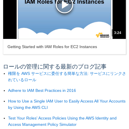
3:24
Getting Started with IAM Roles for EC2 Instances
ロールの管理に関する最新のブログ記事
権限を AWS サービスに委任する簡単な方法: サービスにリンクさ
れているロール
Adhere to IAM Best Practices in 2016
How to Use a Single IAM User to Easily Access All Your Accounts
by Using the AWS CLI
Test Your Roles' Access Policies Using the AWS Identity and
Access Management Policy Simulator