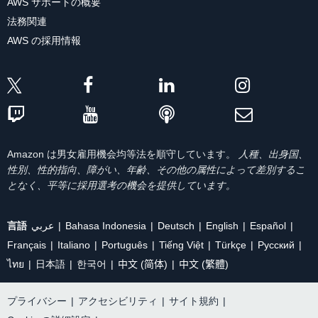
AWS サポートの概要
法務関連
AWS の採用情報
Amazon は男女雇用機会均等法を順守しています。
人種、出身国、
性別、性的指向、障がい、年齢、その他の属性によって差別するこ
となく、平等に採用選考の機会を提供しています。
言語
عربي
Bahasa Indonesia
Deutsch
English
Español
Français
Italiano
Português
Tiếng Việt
Türkçe
Ρусский
ไทย
日本語
한국어
中文 (简体)
中文 (繁體)
プライバシー
|
アクセシビリティ
|
サイト規約
|