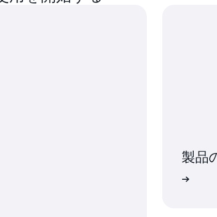
カメラメディアをリアルタイムでオンデマンドで視
ーンを作成し、同じキャンペーンでCANシグナルと
AWS IoT からのビジョンシステムデータ FleetWi
ッジエージェントは、キャンペーンパラメータに基
両ビジョンサブシステムやミドルウェアからデータ
ネットワーク (ROS2/CAN) からデータを収集し
サーとサブシステムをモデル化し、必要なデータだ
ンサーメタデータ、車両 ID) と非構造化データ (
す (たとえば、ハードブレーキイベントの前後の 5
に送信されます。
構造化ビジョンシステムのデータ、メタデータ、標準
AWS IoT FleetWise は、タイムスタンプやその
に同期して整理し、実験の実行、機械学習モデルの
車両) を追加してデータを自動的に整理します。構
ます。
に、Amazon S3 に保存されている対応する非構
は、AWS Glue や Amazon Athena のような
合し、データをクエリすることができます。
製品
料金ページを表示する