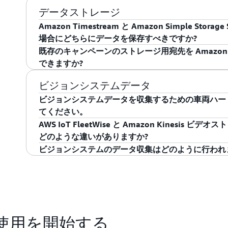
リクエスト、レスポンス、エラーのサンプルを確認
Edge Agent GitHub ページには
、ソースコードへの
データストレージ
ルド依存関係情報、およびその他のリソースが含ま
Amazon Timestream と Amazon Simple Storag
場合にどちらにデータを保存すべきですか?
既存のキャンペーンのストレージ用宛先を Amazon Time
Amazon Timestream は、高速でスケー
できますか?
現在の車両の状態を反映するために、ほぼリア
いいえ。保存先を変更するには、新しいキャンペーンを作
ビジョンシステムデータ
する必要がある場合は、Amazon Timestrea
があります。
ビジョンシステムデータを収集するための車両ハー
Amazon Simple Storage Service (Am
てください。
用性、セキュリティ、パフォーマンスを提供す
AWS IoT FleetWise と Amazon Kinesi
一定期間の車両データのバッチ処理と分析を必
AWS IoT FleetWise を使用してビジョンシ
どのような違いがありますか?
です。たとえば、運転行動のモニタリング、イ
が ROS2 (ロボットオペレーティングシステム 2
ビジョンシステムのデータ収集はどのように行われ
跡、または電気自動車フリートのより良い長期
ージェントに送信する必要があります。CANベース
Amazon Kinesis ビデオストリームでは、ビデ
信号を送信できます。2024 年には、追加のミド
接送信して、ストレージ、再生、分析を行うことができます。K
まず、クラウドで車両をモデル化してプロビジョニングします
客様は連続ストリーミングとイベントベースのスト
号を ROS2 形式で信号カタログにインポートし
Kinesis Video Streams Edge Agent 
きるようにするデコーダーを構築できるスクリプト
ルで録画して保存し、定義されたスケジュールでメ
に、CAN信号をインポートしてそのデコーダーを指
と再生を行うことができます。さらに、WebRTC で 
se の使用を開始する
次に、データ収集キャンペーンを展開します。タイ