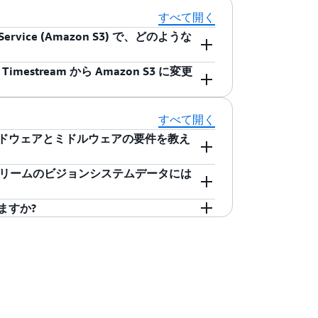
できます。
アクセス、プラットフォームサポート、ビ
すべて開く
れています。
e Service (Amazon S3) で、どのような
stream から Amazon S3 に変更
ラブルなサーバーレスの時系列データベースです。
ルタイムのデータをダッシュボードに入力
成して Amazon S3 を選択する必要
m を使用するべきです。
すべて開く
ドウェアとミドルウェアの要件を教え
azon S3) は、業界随一のスケーラビリティ、データ可
るオブジェクトストレージサービスです。
s ビデオストリームのビジョンシステムデータには
要とするシナリオではこちらを使用すべき
ステムデータを収集するには、車両のハードウェア
ンフォテイメントのインタラクションの追
) ミドルウェアを介してデータ信号をエッジエ
ますか?
メンテナンスプランの作成などです。
のセンサーは、引き続きCANバスを介して
オとオーディオをカメラセンサーから AWS に直
ルウェアをサポートする予定です。
inesis Video Streams では、お
。AWS IoT FleetWise には、信
リーミングの両方を設定できます。新しい
、エッジエージェントがそれらの信号を解析で
を使用すると、カメラからのビデオとオーディオをローカ
が用意されています。また、現在と同様
ディアをクラウドに送信して長期間の保存
定することもできます。
Kinesis ビデオストリームを使用すると、
ムベースまたはイベントベースのキャンペ