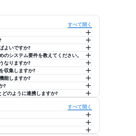
すべて開く
?
ータを効率的に収集して整理し、車両のフリートに
すればよいですか?
 IoT FleetWise によって転送され
大規模にデータを収集する際の複雑さを解消しま
で動作させるためのシステム要件を教えてください。
メンテナンス上の問題の特定、車内のイン
ド、モデル、およびコンポーネント全体で
ます
。次に、このページのドキュメンテー
はどうなりますか?
ML) を行うことで、自動運転や先進運転
ト全体のデータ分析を合理的に行えます。
認してください。最後に、車両をモデル化
レンス実装は、ほとんどの組み込み Linux ベースプラ
ータを収集しますか?
可能になります。
T FleetWise の構築を開始します。
リファレンス実装が移植されたリファレン
れたデータは、
Amazon タイムストリームや
うに機能しますか?
インテリジェントに収集するのにも役立ちます。こ
をご覧ください
。
開発者ガイドには
、ハー
) などのストレージリポジトリに直接送信
の車両センサー (エンジン温度や燃料圧力など) から
か?
きるようになります。必要な正確なデータ
載した Amazon Elastic Compute Cloud
集されたすべてのデータは、お客様が所有および管
などのビジョンセンサーを含む車両サブシス
現です。これらのモデルは、ご希望の程度
クチャとどのように連携しますか?
ースのデータ収集キャンペーンを作成する
アップする方法が記載されています。
WS IoT FleetWise のブループリン
ルールベースのステートメントを記述して、収集す
す。
ど) ごとに車両をキャンペーンに整理し、さ
se はこれらのステートメントをクラウドから車
n Timestream などの AWS のサービスの既存の
すべて開く
するのは、簡単なプロセスです。はじめに、ソ
ータを設定できます。車両モデルは、複数
t はステートメントに従ってデータを収集して
 IoT FleetWise
とのその他の統合
ト、ビルド依存関係情報、その他のリソー
よび共有するのに役立つ場合があります。
tWise 開発者ガイドを参照してください
。
合わせください
。
で見つけることができます
。詳細については、
ガイドを参照してください
。
主要な概念と手順を確認してください。
い。
ートされているウェブサービスプロトコルの