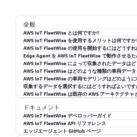
全般
AWS IoT FleetWise とは何ですか?
AWS IoT FleetWise を使用するメリットは何ですか
AWS IoT FleetWise は、クラウドで車両デ
AWS IoT FleetWise の使用を開始するにはどう
関するインサイトを得られるマネージドサービスです。AWS
AWS IoT FleetWise は、車両フリートから
Edge Agent を AWS IoT FleetWise 
たデータを使用して車両の状態を分析し、潜在的な
す。仮想車両モデリングを使用すると、車両ブラン
まず、
AWS マネジメントコンソールにログインし
AWS IoT FleetWise によって収集されたデータ
フォテインメントシステムの強化、分析や機械学習 (
共通のデータ形式を作成でき、クラウドでのフリー
ションタブにリストされているスタートガイドを確
AWS IoT FleetWise の Edge Agent リファ
AWS IoT FleetWise はどのような種類の車両デ
支援システム (ADAS) のモデルのすばやい改善が
し、データ収集キャンペーンを定義することで、AWS Io
ットフォームで実行できます。エッジエージェント
AWS IoT FleetWise を通じて収集および取り込ま
AWS IoT FleetWise の車両モデリングはどのよ
AWS IoT FleetWise は、車両データをより
スハードウェアの例については、
パートナーページ
Amazon シンプルストレージサービス (Amazon S3
AWS IoT FleetWise は、従来の CAN ベース
収集するデータを選択するにはどうすればよいです
れにより、クラウド内のより有用なデータを利用で
ドウェアを調達する代わりに、
AWS
Graviton2 を搭
されます
。AWS IoT FleetWise によって収
収集されたデータや、カメラ、レーダー、LIDAR 
車両モデルは、車両のセンサーと信号のデジタル表
AWS IoT FleetWise は既存の AWS アーキテ
をクラウドに送信する時間ベースおよびイベントベ
(EC2) インスタンスを使用して仮想環境をセット
理します。
テムから収集されたデータを収集して転送します。
に応じて単純化または詳細化できます。仮想車両モデルを A
AWS IoT FleetWise コンソールから簡単な
ことで、データの関連性を向上させることができま
トとして使用すると、共通の属性 (「ドアの数」な
る車両データを定義します。AWS IoT FleetWi
AWS IoT FleetWise を、AWS IoT Core、Amazo
ドキュメント
Edge Agent をターゲットハードウェアに移植
まざまな車両フリート全体で統一された収集パラメ
両に送信します。そこで、お客様の Edge Agen
実装と統合できます。特定のアーキテクチャとの統合や AWS
AWS IoT FleetWise デベロッパーガイド
ースコードへのアクセス、プラットフォームサポー
のプロバイダー間でセンサーと信号の定義を作成お
転送します。詳細については、
AWS IoT Flee
オプションについては、当社の営業チームにお問い
AWS IoT FleetWise API リファレンス
スを含む移植情報を Edge Agent
GitHub ページ
詳細については、
AWS IoT FleetWise 開発者
開発者ガイドを使用して
、サービスの使用に関する
エッジエージェント GitHub ページ
コンソールにある
Edge Agent ガイドをご覧くださ
API リファレンスでは
、API 操作の詳細と、サポ