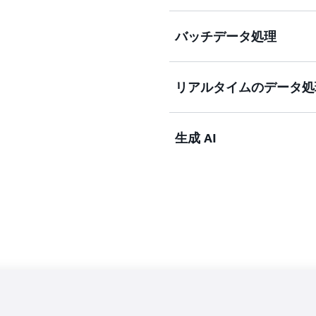
バッチデータ処理
ウェブアプリケーションや
オハッシュ、リアルタイム
ていることが多く、そのほ
リアルタイムのデータ処
システムとして構築されて
バッチデータ処理タスクで
牢なセキュリティを維持し
多くの場合、大量のコンピ
ルタイムで応答し、さらに
スが必要になります。AWS 
生成 AI
にも対応できるようにする必
で、請求がミリ秒単位で行
リアルタイムのデータ処理
と、リアルタイムのニーズ
グを提供します。これによ
理して、分析的なインサイ
ルダウンすることで、一貫
ウトし、完了時にスケール
客体験を向上させられます
ザーに提供する強力なウェ
用し、枯渇を防ぎます。A
るデータの量は、エンドユ
生成 AI 環境は急速に進
運用できます。システム全
くても、データの構築と分
ず変化する可能性があります。
ために革新と適応を迅速に
を他のシステムに簡単に接
Amazon Kinesis
ニーズを満たす大規模言語モ
、
Amazon M
ることで、アプリケーショ
(MSK)、Apache Kafka (MSK
増しています。組織は、独自
ティのリアルタイムデータ
分散アーキテクチャを構築して
るます。これにより、スト
サーバーレスアーキテクチャ
や特殊なデータ処理フレー
小規模から始めてシームレ
しに、リアルタイムにデー
駆動型ワークフローを大規