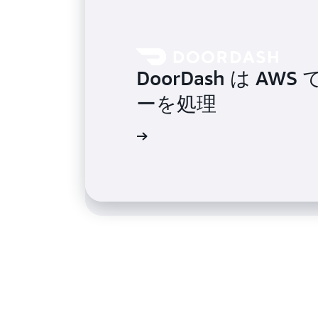
CyberGRX が AWS L
DoorDash は A
Distributed Ma
ーを処理
分に短縮した方法
導入事例を読む
ブログを読む