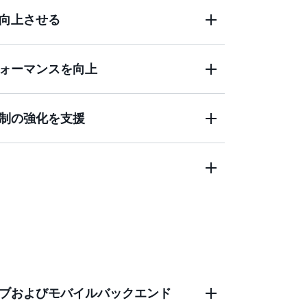
向上させる
ンテナンスを減らし、アプリケーションを
ォーマンスを向上
するタスクをオフロードすることで、AWS
制の強化を支援
、ビジネスにとって重要なパフォーマンス
ながら、セキュリティ運用の負担を軽減
、事業継続を促進します。
とアプリケーション開発に関連する運用コ
秒単位の従量制料金を利用できます。
ブおよびモバイルバックエンド