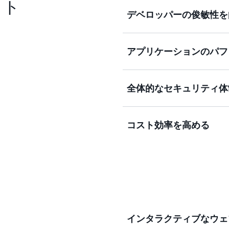
ット
デベロッパーの俊敏性を
コードの記述を減らし、メ
アプリケーションのパフ
より迅速に構築できます。
高可用性と耐障害性に関連
全体的なセキュリティ体
の優れた運用能力を活用し
を確保します。
イノベーションを加速させ
コスト効率を高める
し、セキュリティを分離し
インフラストラクチャ管理
ストを削減しながら、ミリ
インタラクティブなウェ