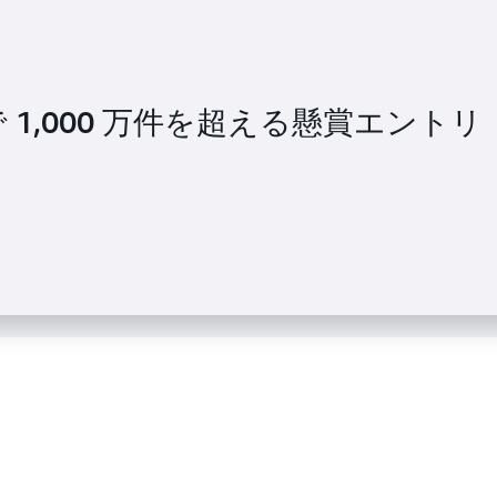
ambda および Step Functions
WS で 1,000 万件を超える懸賞エントリ
p を使用して ML 処理時間を 8 日から 5