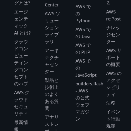
グとは?
る
Center
AWS で
エージ
AWS
AWS ソ
の
ェンテ
re:Post
リュー
Python
ィック
ション
ナレッ
AWS で
AI とは?
ライブ
ジセン
の Java
クラウ
ラリ
ター
AWS で
ドコン
アーキ
AWS サ
の PHP
ピュー
テクチ
ポート
AWS で
ティン
ャセン
の概要
の
グコン
ター
AWS の
JavaScript
セプト
製品と
アクセ
のハブ
builders.flash
技術上
シビリ
- AWS
AWS ク
のよく
ティ
の公式
ラウド
ある質
法務
ウェブ
セキュ
問
マガジ
イベン
リティ
アナリ
ン
ト行動
最新情
ストレ
規範
報