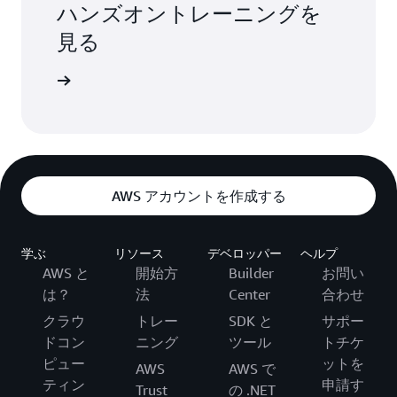
ハンズオントレーニングを
見る
ックする
AWS アカウントを作成する
学ぶ
リソース
デベロッパー
ヘルプ
AWS と
開始方
Builder
お問い
は？
法
Center
合わせ
クラウ
トレー
SDK と
サポー
ドコン
ニング
ツール
トチケ
ピュー
ットを
AWS
AWS で
ティン
申請す
Trust
の .NET