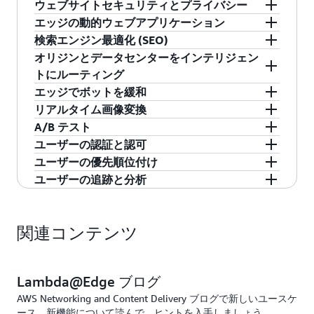
ウェブサイトセキュリティとプライバシー
エッジの動的ウェブアプリケーション
Lambda 関数をトリガーして、オリジン上のアプ
検索エンジン最適化 (SEO)
リケーションコードを変更することなく、すべ
開発者は Lambda@Edge と他の AWS のサービス
オリジンとデータセンターをインテリジェン
てのオリジン応答に HTTP セキュリティヘッダ
を組み合わせることで、自動的なスケーリン
Lambda@Edge を使用して、ウェブサイトの検索
トにルーティング
ーを追加できます。これにより、ユーザーやコ
グ、バックアップ、データセンターの冗長性に
エンジン最適化 (SEO) を向上させることができ
エッジでボットを緩和
ンテンツプロバイダのセキュリティとプライバ
必要なオリジンインフラストラクチャや管理作
ます。たとえば、ユーザーエージェントが
Lambda@Edge を使用して、さまざまなビューワ
リアルタイム画像変換
シーが向上し、CloudFront を使用して低いレイ
業なしに、自動的に拡大縮小できる強力なウェ
Googlebot や Bingbot などの検索エンジンのボ
ーの特性に基づいてリクエストをさまざまなオ
Lambda@Edge は、不要なボットをエッジでブロ
A/B テスト
テンシーでコンテンツを配信することができま
ブアプリケーションをエッジで構築できます。
ットである場合、Amazon S3 に格納されている
リジンに動的にルーティングすることで、ユー
ックし、許可されたトラフィックを通過させる
ユーザー特性に基づいてオンザフライでイメー
ユーザーの認証と認可
す。
事前レンダリングされた HTML ページを配信す
ザーのパフォーマンスを向上させながら、オリ
のに役立ちます。これらの自動化されたプロセ
ジを変換することで、ユーザーエクスペリエン
ブラウザの URL を変更したり変更したりするこ
ユーザーの優先順位付け
るために Lambda 関数をトリガーできます。
ジンの負荷のバランスを取ることができます。
スをインテリジェントに軽減することにより、
スをカスタマイズできます。たとえば、ビュー
となく、ウェブサイトのさまざまなバージョン
Lambda@Edge を使用すると、ウェブサイト上の
ブログを読む。
>>
ユーザーの追跡と分析
たとえば、ビューワーの位置に基づいて、ホー
実際のユーザーのパフォーマンスを向上させな
アのデバイスタイプ (モバイル、デスクトップ、
をテストしてユーザーに提供することができま
プレミアム有料コンテンツのユーザーを認証お
Lambda@Edge は、ユーザーをさまざまなページ
ブログを読む。
>>
ムリージョン内のオリジンにリクエストをルー
がら、有用でないウェブクローラーやボットか
タブレット) に基づいてイメージのサイズを変更
す。 これにより、ウェブサイトのアップデート
よび認可し、不正なリクエストがオリジンイン
や経験にルーティングすることによって、ウェ
Lambda@Edge と Kinesis を一緒に使用すること
ティングすることができます。
らオリジンインフラストラクチャを保護するこ
できます。また、CloudFront エッジロケーショ
をシームレスにリリースしてウェブサイトの全
フラストラクチャに到達する前に除外すること
ブサイトへのアクセスを制御し、優先順位を付
で、リアルタイムのストリーミングデータを処
関連コンテンツ
とができます。
ンで変換された画像をキャッシュして、画像を
体的なエクスペリエンスを向上させ、引き続き
ができます。たとえば、Lambda 機能を起動し
けるのに役立ちます。たとえば、ショッピング
理できるので、クリックストリームの分析を含
ブログを読む。
>>
配信するときのパフォーマンスをさらに向上さ
ユーザーの応答性を高めることができます。
て、Amazon Cognito などの認証およびユーザー
のセール期間中にトラフィックが急増したとき
め、ウェブサイトやモバイルアプリケーション
せることもできます。
管理サービスを呼び出すことによって、各ビュ
に、コードを実行して e コマースウェブサイト
でグローバルに展開されるユーザーアクティビ
Lambda@Edge ブログ
ーワーのリクエストを認可することができま
でプレミアムユーザーと有料ユーザーの優先順
ティを追跡および分析できます。
AWS Networking and Content Delivery ブログで新しいユースケ
ブログを読む。
>>
す。
位付けを行う Lambda 関数を起動することがで
ース、新機能について読んで、ヒントを入手しましょう。