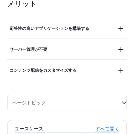
メリット
応答性の高いアプリケーションを構築する
Lambda@Edge は、ユーザーに近い AWS のロケー
サーバー管理が不要
ションでコードをグローバルに実行するので、機能
が充実した、高性能で低レイテンシーのカスタマイ
オリジンサーバーを複数のロケーションでプロビジ
ズされたコンテンツを配信できます。
コンテンツ配信をカスタマイズする
ョニング、拡張、管理したり、ロードバランシング
やドメインネームシステム (DNS) のルーティングサ
Lambda@Edge を使用すると、Amazon CloudFront
ービスを設定しなくても、世界中の AWS でコード
CDN を介して配信されるコンテンツをカスタマイ
を自動的にスケールして実行することができます。
ズできることに加えて、アプリケーションのパフォ
オリジンで実行しているアプリケーションに何も変
ページトピック
ーマンスに対するニーズに基づいて、コンピューテ
更を加えずに、新しい機能を追加することができま
ィングリソースと実行時間をカスタマイズできま
す。最後に、Lambda@Edge と Amazon CloudFront
す。
を使用することで、従来の CDN より管理するオリ
ユースケース
すべて開く
ジンインフラストラクチャが少なくなります。