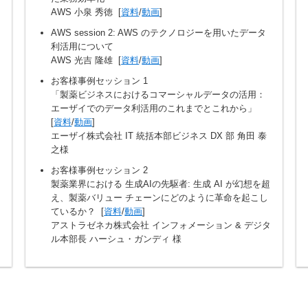
AWS 小泉 秀徳 [
資料
/
動画
]
AWS session 2: AWS のテクノロジーを用いたデータ
利活用について
AWS 光吉 隆雄 [
資料
/
動画
]
お客様事例セッション 1
「製薬ビジネスにおけるコマーシャルデータの活用：
エーザイでのデータ利活用のこれまでとこれから」
[
資料
/
動画
]
エーザイ株式会社 IT 統括本部ビジネス DX 部 角田 泰
之様
お客様事例セッション 2
製薬業界における 生成AIの先駆者: 生成 AI が幻想を超
え、製薬バリュー チェーンにどのように革命を起こし
ているか？ [
資料
/
動画
]
アストラゼネカ株式会社 インフォメーション & デジタ
ル本部長 ハーシュ・ガンディ 様