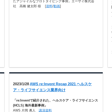
たアジャイルなプロトタイピング事例」エーザイ株式会
社 高橋 健太郎 様 [
資料
/
動画
]
2023/1/28
AWS re:Invent Recap 2021 ヘルスケ
ア・ライフサイエンス業界向け
「re:Inventで紹介された、ヘルスケア・ライフサイエンス
(HCLS) 海外最新事例」
AWS 片岡 勇人
講演資料