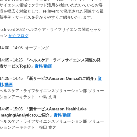
サイエンス領域でクラウド活用を検討いただいているお客
様を幅広く対象として、re:Invent で発表された関連する最
新事例・サービスを分かりやすくご紹介いたします。
re:Invent 2022 ヘルスケア・ライフサイエンス関連セッシ
ョン
紹介ブログ
14:00 - 14:05 オープニング
14:05 - 14:25
「ヘルスケア・ライフサイエンス関連の発
表サービスTop10」
資料
/
動画
14:25 - 14:45
「新サービスAmazon Omicsのご紹介」
資
料
/
動画
ヘルスケア・ライフサイエンスソリューション部 ソリュー
ションアーキテクト 中島 丈博
14:45 - 15:05
「新サービスAmazon HealthLake
Imaging/Analyticsのご紹介」
資料
/
動画
ヘルスケア・ライフサイエンスソリューション部 ソリュー
ションアーキテクト 窪田 寛之