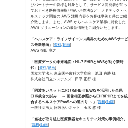
びパートナーの皆様を対象として、サービス開発者が知っ
ておくべき医療情報取り扱いお作法など、メドテック・ヘ
ルステック関連の AWS 活用内容をお客様事例と共にご紹
介致します。また、AWS からヘルスケア業界に特化した
AWS ソリューションの最新情報をご紹介いたします。
「ヘルスケア・ライフサイエンス業界のためのAWSサービ
ス最新動向」
[
資料
/
動画
]
AWS 窪田 寛之
「医療データの未来地図：HL-7 FHIRとAWSが紡ぐ新時
代」
[
資料
/
動画
]
国立大学法人 東京医科歯科大学病院 池田 貞勝 様
株式会社日立システムズ 田平 正行 様
「阿波あいネットにおけるIHE-ITI/AWSを活用した全県
EHR統合の試み ～ 画像相互参照からEHR/PHRまでを統
合するヘルスケアPaaSへの道のり ～」
[
資料
/
動画
]
一般社団法人 阿波あいネット 玉木 悠 様
「当社が取り組む医療機器セキュリティ対策の事例紹介」
[
資料
/
動画
]