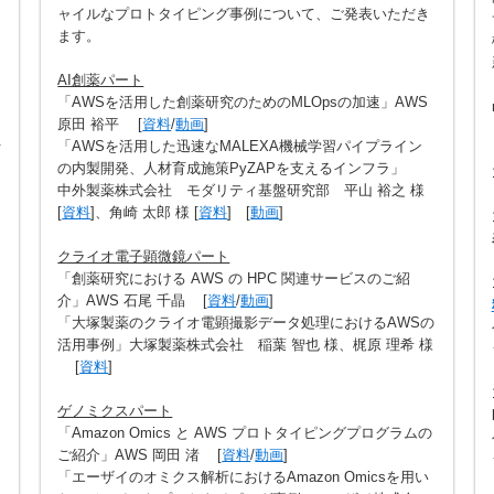
ャイルなプロトタイピング事例について、ご発表いただき
ます。
AI創薬パート
「AWSを活用した創薬研究のためのMLOpsの加速」AWS
原田 裕平 [
資料
/
動画
]
「AWSを活用した迅速なMALEXA機械学習パイプライン
の内製開発、人材育成施策PyZAPを支えるインフラ」
中外製薬株式会社 モダリティ基盤研究部 平山 裕之 様
[
資料
]、角崎 太郎 様 [
資料
] [
動画
]
クライオ電子顕微鏡パート
「創薬研究における AWS の HPC 関連サービスのご紹
介」AWS 石尾 千晶 [
資料
/
動画
]
「大塚製薬のクライオ電顕撮影データ処理におけるAWSの
活用事例」大塚製薬株式会社 稲葉 智也 様、梶原 理希 様
[
資料
]
ゲノミクスパート
「Amazon Omics と AWS プロトタイピングプログラムの
ご紹介」AWS 岡田 渚 [
資料
/
動画
]
「エーザイのオミクス解析におけるAmazon Omicsを用い