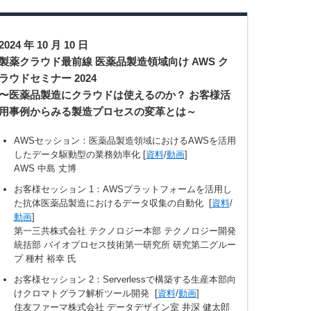
2024 年 10 月 10 日
製薬クラウド最前線 医薬品製造領域向け AWS ク
ラウドセミナー 2024
〜医薬品製造にクラウドは使えるのか？ お客様活
用事例からみる製造プロセスの変革とは～
AWSセッション：医薬品製造領域におけるAWSを活用
したデータ駆動型の業務効率化 [
資料
/
動画
]
AWS 中島 丈博
お客様セッション 1：AWSプラットフォームを活用し
た抗体医薬品製造におけるデータ収集の自動化 [
資料
/
動画
]
第一三共株式会社 テクノロジー本部 テクノロジー開発
統括部 バイオプロセス技術第一研究所 研究第二グルー
プ 種村 裕幸 氏
お客様セッション 2：Serverlessで構築する生産本部向
けクロマトグラフ解析ツール開発 [
資料
/
動画
]
住友ファーマ株式会社 データデザイン室 井深 健太郎