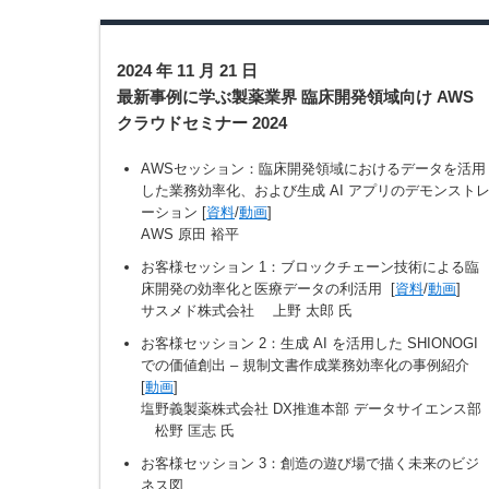
2024 年 11 月 21 日
最新事例に学ぶ製薬業界 臨床開発領域向け AWS
クラウドセミナー 2024
AWSセッション：臨床開発領域におけるデータを活用
した業務効率化、および生成 AI アプリのデモンスト
ーション [
資料
/
動画
]
AWS 原田 裕平
お客様セッション 1：ブロックチェーン技術による臨
床開発の効率化と医療データの利活用 [
資料
/
動画
]
サスメド株式会社 上野 太郎 氏
お客様セッション 2：生成 AI を活用した SHIONOGI
での価値創出 – 規制文書作成業務効率化の事例紹介
[
動画
]
塩野義製薬株式会社 DX推進本部 データサイエンス部
松野 匡志 氏
お客様セッション 3：創造の遊び場で描く未来のビジ
ネス図