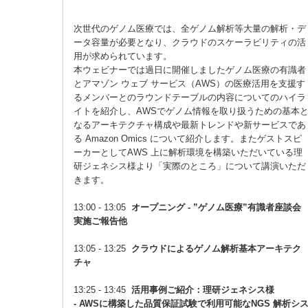
次世代のゲノム医療では、全ゲノム解析等大量の解析・デ
ータ容量が必要となり、クラウドのスケーラビリティの活
用が求められています。
本ウェビナーでは過日に開催しましたゲノム医療の有識者
とアマゾン ウェブ サービス（AWS）の医療活用を支援す
るメンバーとのラウンドテーブルの内容についてのハイラ
イトを紹介し、AWSでゲノム情報を取り扱うための基本
なるアーキテクチャ構成や最新トレンドや新サービスであ
る Amazon Omics について紹介します。またゲストスピ
ーカーとしてAWS 上に解析環境を構築いただいている理
研ジェネシス様より「実際のところ」について講演いただ
きます。
13:00 - 13:05
オープニング - ”ゲノム医療”有識者座談会
実施ご報告他
13:05 - 13:25
クラウドによるゲノム解析基本アーキテク
チャ
13:25 - 13:45
活用事例ご紹介：理研ジェネシス様
‐ AWSに構築した品質保証試験で利用可能なNGS 解析シ