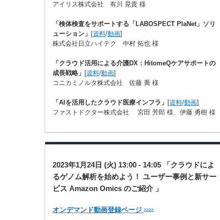
アイリス株式会社 有川 晃貴 様
「検体検査をサポートする「LABOSPECT PlaNet」ソリ
ューション」
[
資料
/
動画
]
株式会社日立ハイテク 中村 拓也 様
「クラウド活用による介護DX：HitomeQケアサポートの
成長戦略」
[
資料
/
動画
]
コニカミノルタ株式会社 佐藤 喬 様
「AIを活用したクラウド医療インフラ」
[
資料
/
動画
]
ファストドクター株式会社 宮田 芳郎 様、伊藤 勇樹 様
2023年1月24日 (火) 13:00 - 14:05 「クラウドによ
るゲノム解析を始めよう！ ユーザー事例と新サー
ビス Amazon Omics のご紹介 」
オンデマンド動画登録ページ
>>>>