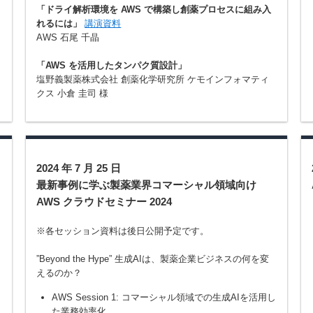
「ドライ解析環境を AWS で構築し創薬プロセスに組み入
れるには」
講演資料
AWS 石尾 千晶
]
「AWS を活用したタンパク質設計」
塩野義製薬株式会社 創薬化学研究所 ケモインフォマティ
クス 小倉 圭司 様
2024 年 7 月 25 日
最新事例に学ぶ製薬業界コマーシャル領域向け
AWS クラウドセミナー 2024
リ
※各セッション資料は後日公開予定です。
”Beyond the Hype” 生成AIは、製薬企業ビジネスの何を変
えるのか？
AWS Session 1: コマーシャル領域での生成AIを活用し
た業務効率化