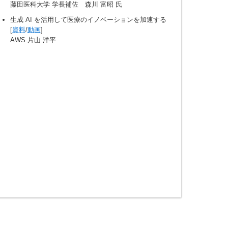
藤田医科大学 学長補佐 森川 富昭 氏
生成 AI を活用して医療のイノベーションを加速する
[
資料
/
動画
]
AWS 片山 洋平