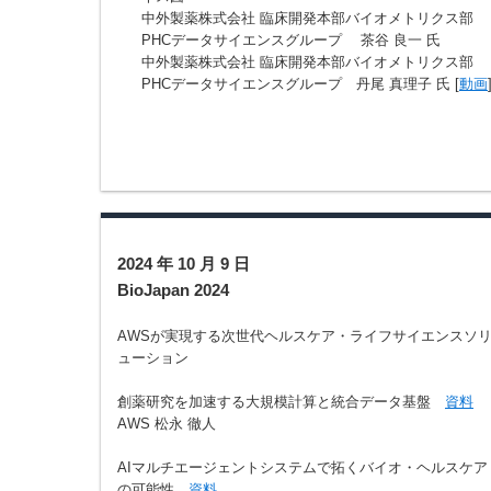
中外製薬株式会社 臨床開発本部バイオメトリクス部
PHCデータサイエンスグループ 茶谷 良一 氏
中外製薬株式会社 臨床開発本部バイオメトリクス部
PHCデータサイエンスグループ 丹尾 真理子 氏 [
動画
2024 年 10 月 9 日
BioJapan 2024
AWSが実現する次世代ヘルスケア・ライフサイエンスソ
ューション
創薬研究を加速する大規模計算と統合データ基盤
資料
AWS 松永 徹人
AIマルチエージェントシステムで拓くバイオ・ヘルスケア
の可能性
資料