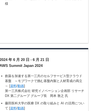
様
2024 年 6 月 20 日 - 6 月 21 日
AWS Summit Japan 2024
創薬を加速する第一三共のセルフサービス型クラウド
基盤 ～モブワークで挑む基盤内製と人材育成の両立
～ [
資料
/
動画
]
第一三共株式会社 研究イノベーション企画部 リサーチ
DX 第二グループ グループ長 岡本 敦之 氏
藤田医科大学の医療 DX の取り組みと AI の活用につい
て [
資料
/
動画
]