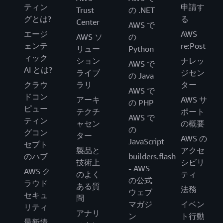
ティン
申請す
Trust
の .NET
グとは?
る
Center
AWS で
エージ
AWS
AWS ソ
の
ェンテ
re:Post
リュー
Python
ィック
ション
ナレッ
AWS で
AI とは?
ライブ
ジセン
の Java
クラウ
ラリ
ター
AWS で
ドコン
アーキ
AWS サ
の PHP
ピュー
テクチ
ポート
AWS で
ティン
ャセン
の概要
の
グコン
ター
AWS の
JavaScript
セプト
製品と
アクセ
のハブ
builders.flash
技術上
シビリ
- AWS
AWS ク
のよく
ティ
の公式
ラウド
ある質
法務
ウェブ
セキュ
問
マガジ
イベン
リティ
アナリ
ン
ト行動
最新情