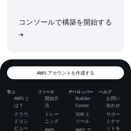
コンソールで構築を開始する
インイン
AWS アカウントを作成する
学ぶ
リソース
デベロッパー
ヘルプ
AWS と
開始方
Builder
お問い
は？
法
Center
合わせ
クラウ
トレー
SDK と
サポー
ドコン
ニング
ツール
トチケ
ピュー
ットを
AWS
AWS で