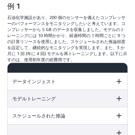
例 1
石油化学施設があり、200 個のセンサーを備えたコンプレッサ
ーのパフォーマンスをモニタリングしたいと考えています。コ
ンプレッサーから 5 GB のデータを収集しました。モデルのト
レーニングには 10 時間かかり、経過時間の 1 時間ごとに 9 つ
の計算リソースを使用しました。スケジュールされた推論頻度
を設定して、継続的なモニタリングを実現します。また、3 か
月に 1 回 (年に 4 回) モデルを再トレーニングします。以下に示
すのは、使用初年度の総費用です。
データインジェスト
モデルトレーニング
Price Calculation
Total Price
スケジュールされた推論
Price Calculation
Total Price
5 GB のデータセットを取り込み
ました。 50 GB の無料利用枠が
あるため、5 GB を差し引いて
Price Calculation
Total Price