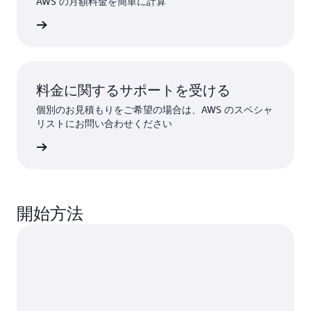
AWS の月額料金を簡単に計算
1 時間あたり 0.25 USD/時間の料
なります。
金が請求されるため、無料利用枠
詳細
360 トレーニング時間 x 0.24
の使用を考慮した推論の合計料金
USD/時間 = 86.40 USD。
は、8,760 推論時間 x 0.25 USD/
時間 = 2,190.00 USD になりま
す。
料金に関するサポートを受ける
個別のお見積もりをご希望の場合は、AWS のスペシャ
リストにお問い合わせください
詳細
開始方法