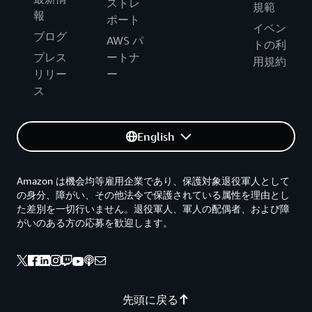
ストレ
規範
報
ポート
イベン
ブログ
AWS パ
トの利
プレス
ートナ
用規約
リリー
ー
ス
English
Amazon は機会均等雇用企業であり、保護対象退役軍人として
の身分、障がい、その他法令で保護されている属性を理由とし
た差別を一切行いません。退役軍人、軍人の配偶者、および障
がいのある方の応募を歓迎します。
先頭に戻る