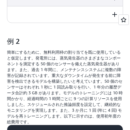
モデルが 9 つの計算リソースで
も、45 GB の無料利用枠が残って
10 時間の経過時間をかけてトレ
います。
0.00 USD
ーニングしているため、90 時間
Price Calculation
Total Price
各 GB は 0.20 USD/GB のレート
スケジュールされた推論の料金
のトレーニングが発生します。
で課金されますが、無料利用枠の
は、設定した頻度に関わらず、1
また、モデルを 1 年に 4 回再トレ
使用範囲内であるため、合計料金
時間単位で発生します。したがっ
ーニングするため、年間の合計使
Price Calculation
Total Price
1 年間の合計コスト:
2,174.00 USD
は 0.00 USD です
て、毎日 24 時間の推論時間が発
用量は 360 トレーニング時間にな
例 2
生します。 年間の合計使用量
ります。
は、24 時間/日 x 365 日/年で、
償却された月額費用:
181.17 USD
250 時間分の無料のトレーニング
これは 1 年間で 8,760 の推論時間
簡単にするために、無料利用枠の割り当てを既に使用している
時間があるため、無料使用量を差
になります。
と仮定します。発電所には、蒸気発生器のさまざまなコンポー
26.40 USD
し引いた後の年間合計使用量は
ネントを測定する 50 個のセンサーを備えた蒸気発生器があり
無料の推論時間は 168 時間あるた
110 トレーニング時間です。
ます。また、過去 1 年間に、メンテナンスシステムに複数の障
2,174.00 USD
め、無料使用量を差し引いた後の
害が記録されています。重大なダウンタイムが発生する前に障
1 時間あたり 0.24 USD /時間の料
年間合計は、8,592 時間の推論時
害を検出できるモデルを構築したいと考えています。50 個のセ
金が請求されるため、無料利用枠
間になります。
ンサーはそれぞれ 1 秒に 1 回読み取りを行い、1 年分の履歴デ
の利用を考慮したモデルトレーニ
ータ合計約 3 GB があります。モデルのトレーニングには 10 時
1 時間あたり 0.25 USD /時間の料
ングの合計料金は次のとおりで
間かかり、経過時間の 1 時間ごとに 9 つの計算リソースを使用
金が請求されるため、無料利用枠
す。
しました。スケジュールされた推論頻度を設定して、継続的な
の使用を考慮した推論の合計料金
モニタリングを実現します。また、3 か月に 1 回 (年に 4 回) モ
110 トレーニング時間 x 0.24
は次のとおりです。
デルを再トレーニングします。以下に示すのは、使用初年度の
USD/時間 = 26.40 USD。
総費用です。
8,592 推論時間 x 0.25 USD/時間
= 2,148.00 USD