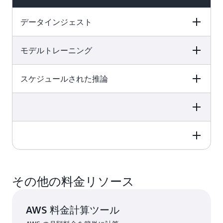
データインジェスト
モデルトレーニング
Price Calculation
Total Price
スケジュールされた推論
Price Calculation
Total Price
3 GB のデータセットを取り込み
ました。
Price Calculation
Total Price
GB あたり 0.20 USD/GB のレート
モデルが 9 つの計算リソースで
0.60 USD
で課金されるため、データ取り込
10 時間の経過時間をかけてトレ
みの合計料金は 3 GB x 0.20
ーニングしているため、90 時間
Price Calculation
Total Price
USD/GB = 0.60 USD です。
スケジュールされた推論の料金
のトレーニングが発生します。
は、設定した頻度に関わらず、1
また、モデルを 1 年に 4 回再トレ
時間単位で発生します。 したがっ
ーニングするため、年間の合計使
Price Calculation
Total Price
1 年間の合計コスト:
2,277.00 USD
て、毎日 24 時間の推論時間が発
用量は 360 トレーニング時間にな
その他の料金リソース
生します。 年間合計使用量は、
ります。
86.40 USD
24 時間/日 x 365 日/年分であ
償却された月額費用:
189.75 USD
1 時間あたり 0.24 USD/時間の料
り、これは 1 年間で 8,760 推論時
金が請求されるため、モデルトレ
2,190.00 USD
AWS 料金計算ツール
間になります。
ーニングの合計料金は次のように