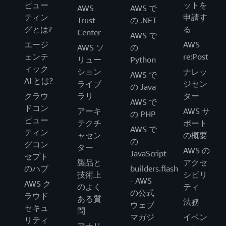
ピュー
ットを
AWS
AWS で
ティン
申請す
Trust
の .NET
グとは?
る
Center
AWS で
エージ
AWS
AWS ソ
の
ェンテ
re:Post
リュー
Python
ィック
ション
ナレッ
AWS で
AI とは?
ライブ
ジセン
の Java
クラウ
ラリ
ター
AWS で
ドコン
アーキ
AWS サ
の PHP
ピュー
テクチ
ポート
AWS で
ティン
ャセン
の概要
の
グコン
ター
AWS の
JavaScript
セプト
製品と
アクセ
のハブ
builders.flash
技術上
シビリ
- AWS
AWS ク
のよく
ティ
の公式
ラウド
ある質
法務
ウェブ
セキュ
問
マガジ
イベン
リティ