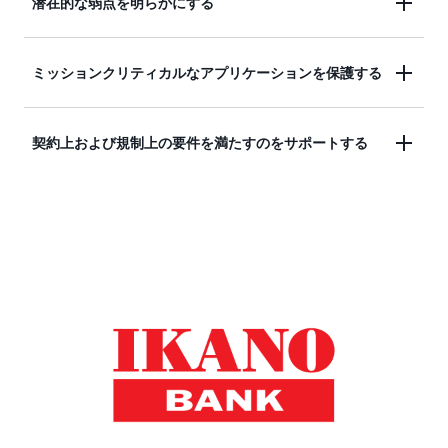
潜在的な弱点を明らかにする
び検証できます。AWS Resilience Hub は、カオスエ
を生成し、デプロイ後に、アプリケーションの回復
ンジニアリングサービスである AWS Fault Injection
体制に対する変更をオペレーターがすばやく特定で
Simulator (FIS) と統合されており、アプリケーショ
きるようにします。
実際の障害のフォールトインジェクションシミュレ
ミッションクリティカルなアプリケーションを保護する
ンが定義された回復目標内に回復することを検証す
ーションの使用は、復旧に関する標準作業手順書
るために、実際の障害のフォールトインジェクショ
(SOP) とアラームの有効性を検証するのに役立ちま
ンシミュレーションを提供します。これには、ネッ
回復力を向上させるための実用的なレコメンデーシ
契約上および規制上の要件を満たすのをサポートする
す。
トワークエラーや、データベースに対して開かれて
ョンを提供し、復旧手順の作成をサポートします。
いる接続が多すぎることが含まれる場合がありま
す。AWS Resilience Hub は API も提供するため、回
計画的および計画外の停止におけるイベントの監査
復力の評価とテストを CI/CD パイプラインに統合し
証跡を保持します。これは、コンプライアンスおよ
て、継続的な回復力の検証を実現できます。回復力
び規制要件を満たすのに役立ちます。
の検証を CI/CD パイプラインに統合することは、ア
プリケーションの基盤となるインフラストラクチャ
に対する変更によって回復力が損なわれないように
するのに役立ちます。