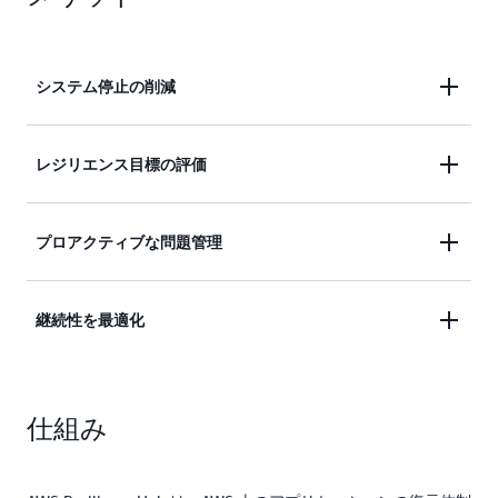
システム停止の削減
アプリケーションの回復力を継続的に検証および追
レジリエンス目標の評価
跡して、停止を減らします
回復目標 (目標復旧時間と目標復旧時点) を評価しま
プロアクティブな問題管理
す。
本番稼働環境で問題が発生する前に、問題を特定し
継続性を最適化
て解決します。
復旧コストを削減しながら、ビジネスの継続性を最
適化します。
仕組み