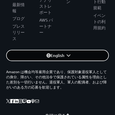
アナリ
ン
ト行動
最新情
ストレ
規範
報
ポート
イベン
ブログ
AWS パ
トの利
プレス
ートナ
用規約
リリー
ー
ス
English
Amazon は機会均等雇用企業であり、保護対象退役軍人として
の身分、障がい、その他法令で保護されている属性を理由とし
た差別を一切行いません。退役軍人、軍人の配偶者、および障
がいのある方の応募を歓迎します。