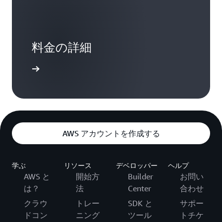
料金の詳細
セスする
AWS アカウントを作成する
学ぶ
リソース
デベロッパー
ヘルプ
AWS と
開始方
Builder
お問い
は？
法
Center
合わせ
クラウ
トレー
SDK と
サポー
ドコン
ニング
ツール
トチケ