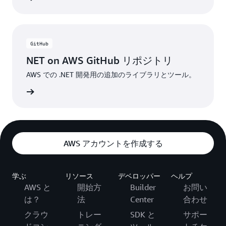
GitHub
NET on AWS GitHub リポジトリ
AWS での .NET 開発用の追加のライブラリとツール。
詳細
AWS アカウントを作成する
学ぶ
リソース
デベロッパー
ヘルプ
AWS と
開始方
Builder
お問い
は？
法
Center
合わせ
クラウ
トレー
SDK と
サポー