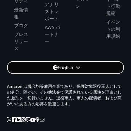
リティ
アナリ
ン
ト行動
最新情
ストレ
規範
報
ポート
イベン
ブログ
AWS パ
トの利
プレス
ートナ
用規約
リリー
ー
ス
English
Amazon は機会均等雇用企業であり、保護対象退役軍人として
の身分、障がい、その他法令で保護されている属性を理由とし
た差別を一切行いません。退役軍人、軍人の配偶者、および障
がいのある方の応募を歓迎します。