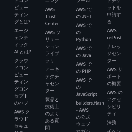
ドコン
ニング
ツール
トチケ
ピュー
ットを
AWS
AWS で
ティン
申請す
Trust
の .NET
グとは?
る
Center
AWS で
エージ
AWS
AWS ソ
の
ェンテ
re:Post
リュー
Python
ィック
ション
ナレッ
AWS で
AI とは?
ライブ
ジセン
の Java
クラウ
ラリ
ター
AWS で
ドコン
アーキ
AWS サ
の PHP
ピュー
テクチ
ポート
AWS で
ティン
ャセン
の概要
の
グコン
ター
AWS の
JavaScript
セプト
製品と
アクセ
のハブ
builders.flash
技術上
シビリ
- AWS
AWS ク
のよく
ティ
の公式
ラウド
ある質
法務
ウェブ
セキュ
問
マガジ
イベン