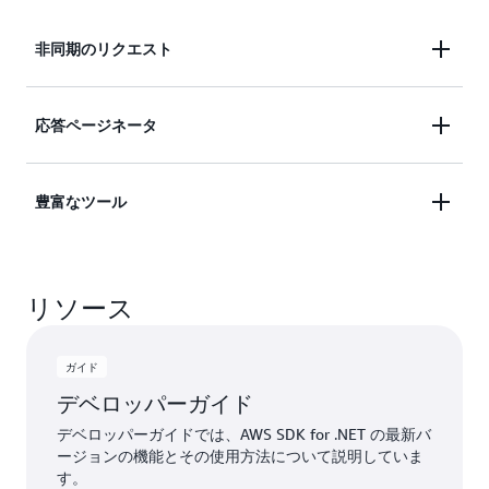
非同期のリクエスト
AWS SDK for .NET は、
非同期ワークフロー
のため
応答ページネータ
に
を使用しま
タスクベースの非同期パターン (TAP)
す。AWS SDK for .NET API の非同期メソッドは、
多くの AWS のオペレーションは、一回の応答で送
豊富なツール
Task クラスまたは Task<TResult> クラスに基づくオ
信するには応答オブジェクトが大き過ぎる場合、結
ペレーションです。
果をページ分けして返します。AWS SDK for .NET
豊富なツールオプションが、AWS SDK for .NET の
は、複数のサービス呼び出しにおける結果のシーム
リソース
ユーザーをサポートします。これらのツールによ
レスなイテレーションのために
ページネーター
を提
り、.NET アプリケーションの
開発
と
デプロイ
の両
供します。
方の作業が簡単になります。
ガイド
デベロッパーガイド
デベロッパーガイドでは、AWS SDK for .NET の最新バ
ージョンの機能とその使用方法について説明していま
す。