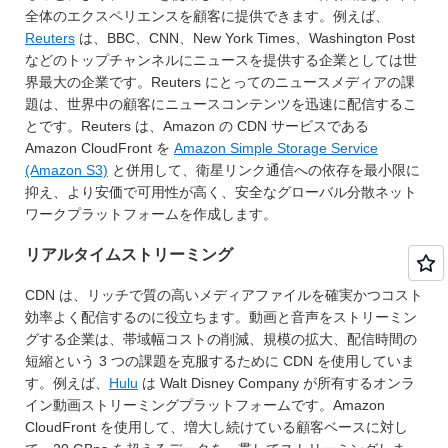
全体のエクスペリエンスを顧客に提供できます。例えば、
Reuters
は、BBC、CNN、New York Times、Washington Post
などのトップチャンネルにニュースを提供する企業としては世
界最大の企業です。Reuters にとってのニュースメディアの課
題は、世界中の顧客にニュースコンテンツを迅速に配信するこ
とです。Reuters は、Amazon の CDN サービスである
Amazon CloudFront を
Amazon Simple Storage Service
(Amazon S3)
と併用して、衛星リンク通信への依存を最小限に
抑え、より安価で可用性が高く、安全なグローバル分散ネット
ワークプラットフォームを作成します。
リアルタイムストリーミング
CDN は、リッチで質の高いメディアファイルを確実かつコスト
効率よく配信するのに役立ちます。動画と音声をストリーミン
グする企業は、帯域幅コストの削減、規模の拡大、配信時間の
短縮という 3 つの課題を克服するために CDN を使用していま
す。例えば、
Hulu
は Walt Disney Company が所有するオンラ
イン動画ストリーミングプラットフォームです。Amazon
CloudFront を使用して、増大し続けている顧客ベースに対し