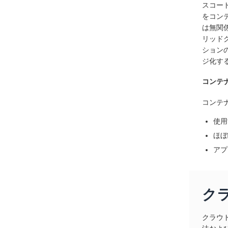
スコー
をコン
は無関
リッド
ション
ジ化す
コンテ
コンテ
使用
ほぼ
アプ
ク
クラウ