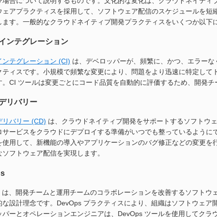
び場合について説明するものです。文化的な変化は、クラウドネイティ
ウェアプラクティスを採用して、ソフトウェア配信のスケジュールを短
します。一般的なクラウドネイティブ開発プラクティスをいくつか以下
インテグレーション
ンテグレーション (CI)
は、デベロッパーが、頻繁に、かつ、エラーな
クティスです。小規模で頻繁な変更により、問題をより迅速に特定して
す。CI ツールは変更ごとにコード品質を自動的に評価するため、開発
デリバリー
リバリー (CD)
は、クラウドネイティブ開発をサポートするソフトウェ
ロサービスをクラウドにデプロイする準備がいつでも整っているように
を使用して、新機能の導入やアプリケーションのバグ修正などの変更を行う
なソフトウェア配信を実現します。
s
は、開発チームと運用チームのコラボレーションを改善するソフトウ
的な設計理念です。DevOps プラクティスにより、組織はソフトウェ
ッパーとオペレーションエンジニアは、DevOps ツールを使用してク