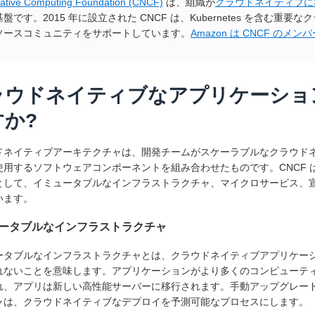
ative Computing Foundation (CNCF)
は、組織が
クラウドネイティブに
盤です。2015 年に設立された CNCF は、Kubernetes を含む
ソースコミュニティをサポートしています。
Amazon は CNCF のメン
ラウドネイティブなアプリケーショ
すか?
ドネイティブアーキテクチャは、開発チームがスケーラブルなクラウド
使用するソフトウェアコンポーネントを組み合わせたものです。CNCF
として、イミュータブルなインフラストラクチャ、マイクロサービス、宣
います。
ータブルなインフラストラクチャ
ータブルなインフラストラクチャとは、クラウドネイティブアプリケー
れないことを意味します。アプリケーションがより多くのコンピューテ
れ、アプリは新しい高性能サーバーに移行されます。手動アップグレー
ャは、クラウドネイティブなデプロイを予測可能なプロセスにします。