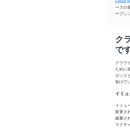
Cloud N
ースの基
ープン
ク
で
クラウ
ために
ロック
挙げて
イミュ
イミュ
変更さ
破棄さ
ラクチ