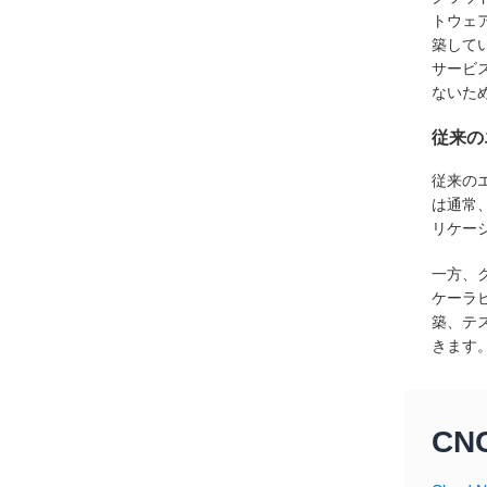
トウェ
築して
サービ
ないた
従来の
従来の
は通常
リケー
一方、
ケーラ
築、テ
きます
CN