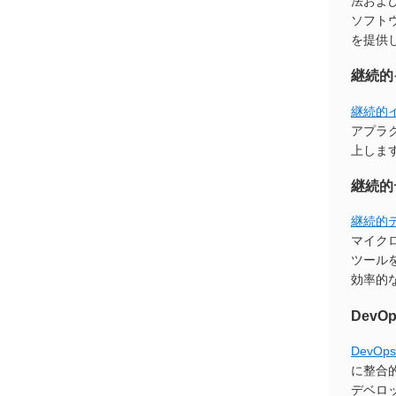
法およ
ソフト
を提供
継続的
継続的イ
アプラ
上しま
継続的
継続的デ
マイク
ツール
効率的
DevOp
DevOps
に整合
デベロ