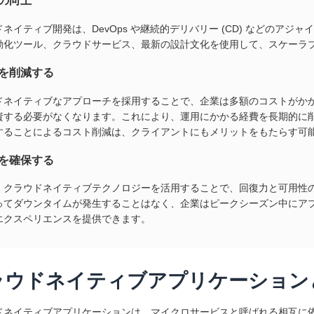
の向上
ネイティブ開発は、DevOps や継続的デリバリー (CD) などのア
動化ツール、クラウドサービス、最新の設計文化を使用して、スケーラ
を削減する
ドネイティブなアプローチを採用することで、企業は多額のコストがか
資する必要がなくなります。これにより、運用にかかる経費を長期的に
することによるコスト削減は、クライアントにもメリットをもたらす可
を確保する
、クラウドネイティブテクノロジーを活用することで、回復力と可用性
ってダウンタイムが発生することはなく、企業はピークシーズン中にア
エクスペリエンスを提供できます。
ラウドネイティブアプリケーション
ドネイティブアプリケーションは、マイクロサービスと呼ばれる相互に