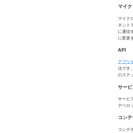
マイク
マイク
ネント
に通信
に変更
API
アプリケ
法です
のステ
サービ
サービ
デベロ
コンテ
コンテ