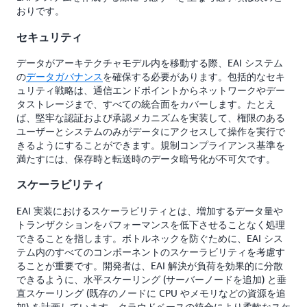
おりです。
セキュリティ
データがアーキテクチャモデル内を移動する際、EAI システム
の
データガバナンス
を確保する必要があります。包括的なセキ
ュリティ戦略は、通信エンドポイントからネットワークやデー
タストレージまで、すべての統合面をカバーします。たとえ
ば、堅牢な認証および承認メカニズムを実装して、権限のある
ユーザーとシステムのみがデータにアクセスして操作を実行で
きるようにすることができます。規制コンプライアンス基準を
満たすには、保存時と転送時のデータ暗号化が不可欠です。
スケーラビリティ
EAI 実装におけるスケーラビリティとは、増加するデータ量や
トランザクションをパフォーマンスを低下させることなく処理
できることを指します。ボトルネックを防ぐために、EAI シス
テム内のすべてのコンポーネントのスケーラビリティを考慮す
ることが重要です。開発者は、EAI 解決が負荷を効果的に分散
できるように、水平スケーリング (サーバーノードを追加) と垂
直スケーリング (既存のノードに CPU やメモリなどの資源を追
加) を計画しています。クラウドベースの統合により柔軟なスケ