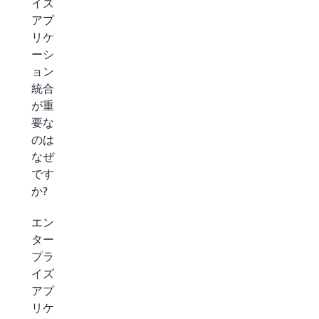
イズ
アプ
リケ
ーシ
ョン
統合
が重
要な
のは
なぜ
です
か?
エン
ター
プラ
イズ
アプ
リケ