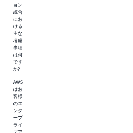
ョン
統合
にお
ける
主な
考慮
事項
は何
です
か?
AWS
はお
客様
のエ
ンタ
ープ
ライ
ズア