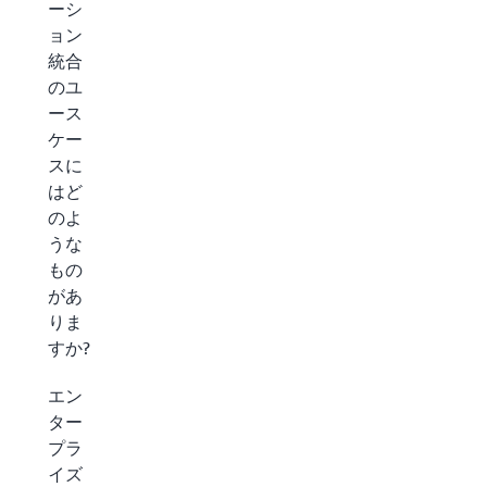
ーシ
ョン
統合
のユ
ース
ケー
スに
はど
のよ
うな
もの
があ
りま
すか?
エン
ター
プラ
イズ