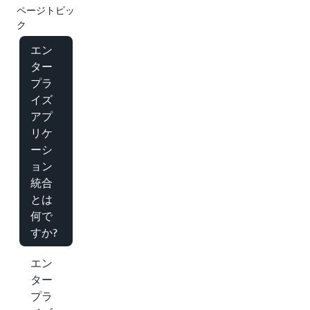
ページトピッ
ク
エン
ター
プラ
イズ
アプ
リケ
ーシ
ョン
統合
とは
何で
すか?
エン
ター
プラ