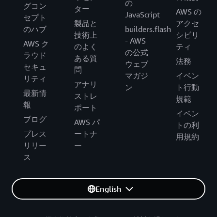
の
グコン
ター
AWS の
JavaScript
セプト
製品と
アクセ
のハブ
builders.flash
技術上
シビリ
- AWS
AWS ク
のよく
ティ
の公式
ラウド
ある質
法務
ウェブ
セキュ
問
マガジ
イベン
リティ
アナリ
ン
ト行動
最新情
ストレ
規範
報
ポート
イベン
ブログ
AWS パ
トの利
プレス
ートナ
用規約
リリー
ー
ス
English