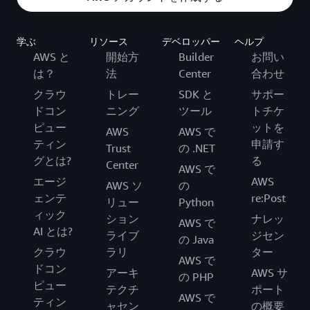
学ぶ
リソース
デベロッパー
ヘルプ
AWS と
開始方
Builder
お問い
は？
法
Center
合わせ
クラウ
トレー
SDK と
サポー
ドコン
ニング
ツール
トチケ
ピュー
ットを
AWS
AWS で
ティン
申請す
Trust
の .NET
グとは?
る
Center
AWS で
エージ
AWS
AWS ソ
の
ェンテ
re:Post
リュー
Python
ィック
ション
ナレッ
AWS で
AI とは?
ライブ
ジセン
の Java
クラウ
ラリ
ター
AWS で
ドコン
アーキ
AWS サ
の PHP
ピュー
テクチ
ポート
AWS で
ティン
ャセン
の概要