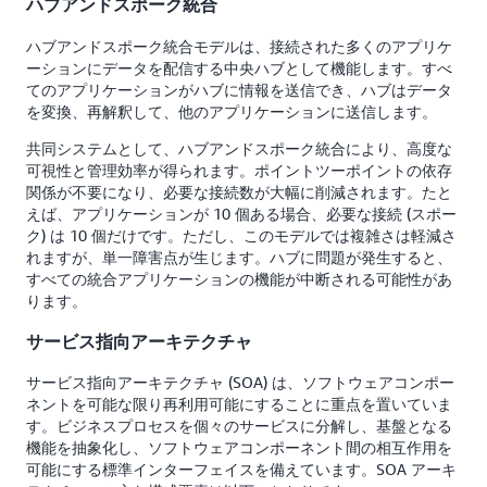
ハブアンドスポーク統合
ハブアンドスポーク統合モデルは、接続された多くのアプリケ
ーションにデータを配信する中央ハブとして機能します。すべ
てのアプリケーションがハブに情報を送信でき、ハブはデータ
を変換、再解釈して、他のアプリケーションに送信します。
共同システムとして、ハブアンドスポーク統合により、高度な
可視性と管理効率が得られます。ポイントツーポイントの依存
関係が不要になり、必要な接続数が大幅に削減されます。たと
えば、アプリケーションが 10 個ある場合、必要な接続 (スポー
ク) は 10 個だけです。ただし、このモデルでは複雑さは軽減さ
れますが、単一障害点が生じます。ハブに問題が発生すると、
すべての統合アプリケーションの機能が中断される可能性があ
ります。
サービス指向アーキテクチャ
サービス指向アーキテクチャ (SOA) は、ソフトウェアコンポー
ネントを可能な限り再利用可能にすることに重点を置いていま
す。ビジネスプロセスを個々のサービスに分解し、基盤となる
機能を抽象化し、ソフトウェアコンポーネント間の相互作用を
可能にする標準インターフェイスを備えています。SOA アーキ