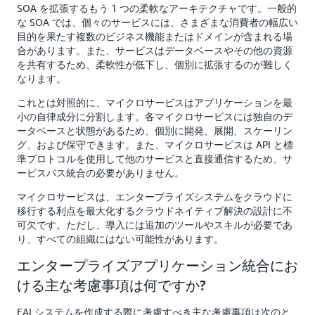
SOA を拡張するもう 1 つの柔軟なアーキテクチャです。一般的
な SOA では、個々のサービスには、さまざまな消費者の幅広い
目的を果たす複数のビジネス機能またはドメインが含まれる場
合があります。また、サービスはデータベースやその他の資源
を共有するため、柔軟性が低下し、個別に拡張するのが難しく
なります。
これとは対照的に、マイクロサービスはアプリケーションを最
小の自律成分に分割します。各マイクロサービスには独自のデ
ータベースと状態があるため、個別に開発、展開、スケーリン
グ、および保守できます。また、マイクロサービスは API と標
準プロトコルを使用して他のサービスと直接通信するため、サ
ービスバス統合の必要がありません。
マイクロサービスは、エンタープライズシステムをクラウドに
移行する利点を最大化するクラウドネイティブ解決の設計に不
可欠です。ただし、導入には追加のツールやスキルが必要であ
り、すべての組織にはない可能性があります。
エンタープライズアプリケーション統合にお
ける主な考慮事項は何ですか?
EAI システムを作成する際に考慮すべき主な考慮事項は次のと