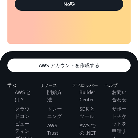
No
AWS アカウントを作成する
学ぶ
リソース
デベロッパー
ヘルプ
AWS と
開始方
Builder
お問い
は？
法
Center
合わせ
クラウ
トレー
SDK と
サポー
ドコン
ニング
ツール
トチケ
ピュー
ットを
AWS
AWS で
ティン
申請す
Trust
の .NET