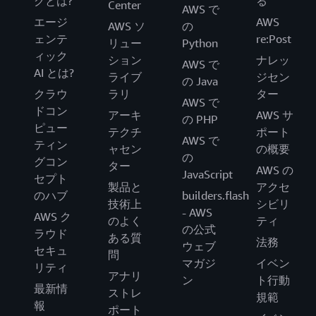
グとは?
る
Center
AWS で
エージ
AWS
AWS ソ
の
ェンテ
re:Post
リュー
Python
ィック
ション
ナレッ
AWS で
AI とは?
ライブ
ジセン
の Java
クラウ
ラリ
ター
AWS で
ドコン
アーキ
AWS サ
の PHP
ピュー
テクチ
ポート
AWS で
ティン
ャセン
の概要
の
グコン
ター
AWS の
JavaScript
セプト
製品と
アクセ
のハブ
builders.flash
技術上
シビリ
- AWS
AWS ク
のよく
ティ
の公式
ラウド
ある質
法務
ウェブ
セキュ
問
マガジ
イベン
リティ
アナリ
ン
ト行動
最新情
ストレ
規範
報
ポート