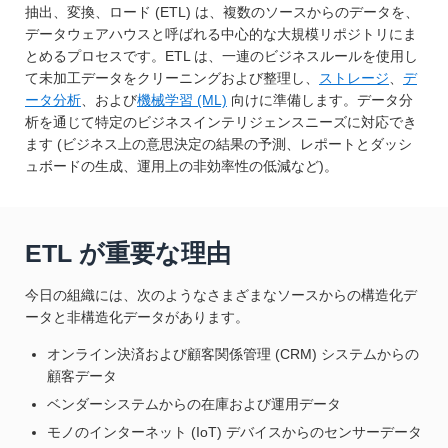
抽出、変換、ロード (ETL) は、複数のソースからのデータを、
データウェアハウスと呼ばれる中心的な大規模リポジトリにま
とめるプロセスです。ETL は、一連のビジネスルールを使用し
て未加工データをクリーニングおよび整理し、
ストレージ
、
デ
ータ分析
、および
機械学習 (ML)
向けに準備します。データ分
析を通じて特定のビジネスインテリジェンスニーズに対応でき
ます (ビジネス上の意思決定の結果の予測、レポートとダッシ
ュボードの生成、運用上の非効率性の低減など)。
ETL が重要な理由
今日の組織には、次のようなさまざまなソースからの構造化デ
ータと非構造化データがあります。
オンライン決済および顧客関係管理 (CRM) システムからの
顧客データ
ベンダーシステムからの在庫および運用データ
モノのインターネット (IoT) デバイスからのセンサーデータ