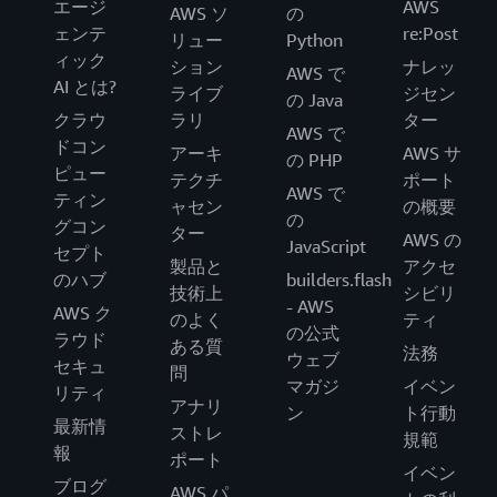
エージ
AWS
AWS ソ
の
ェンテ
re:Post
リュー
Python
ィック
ション
ナレッ
AWS で
AI とは?
ライブ
ジセン
の Java
クラウ
ラリ
ター
AWS で
ドコン
アーキ
AWS サ
の PHP
ピュー
テクチ
ポート
AWS で
ティン
ャセン
の概要
の
グコン
ター
AWS の
JavaScript
セプト
製品と
アクセ
のハブ
builders.flash
技術上
シビリ
- AWS
AWS ク
のよく
ティ
の公式
ラウド
ある質
法務
ウェブ
セキュ
問
マガジ
イベン
リティ
アナリ
ン
ト行動
最新情
ストレ
規範
報
ポート
イベン
ブログ
AWS パ