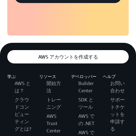
AWS アカウントを作成する
学ぶ
リソース
デベロッパー
ヘルプ
AWS と
開始方
Builder
お問い
は？
法
Center
合わせ
クラウ
トレー
SDK と
サポー
ドコン
ニング
ツール
トチケ
ピュー
ットを
AWS
AWS で
ティン
申請す
Trust
の .NET
グとは?
る
Center
AWS で