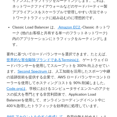
イアンスにトラフィックをルーティングします。これは、
ネットワークファイアウォールなどのサードパーティー製
アプライアンスをスケーラブルで管理しやすい方法でネッ
トワークトラフィックに組み込むのに理想的です。
Classic Load Balancer は、
Amazon EC2
-Classic ネットワ
ーク (他のお客様と共有する単一のフラットネットワーク)
内のアプリケーションにトラフィックをルーティングしま
す。
要件に基づいてロードバランサーを選択できます。たとえば、
世界的な害虫駆除ブランドであるTerminixは
、ゲートウェイロ
ードバランサーを使用してスループットを 300% 向上させてい
ます。
Second Spectrum
は、人工知能を活用したスポーツ中継
の追跡技術を提供する企業で、AWS ロードバランサーコントロ
ーラーを使用してホスティングコストを 90% 削減しました。
Code.orgは
、学校におけるコンピュータサイエンスへのアクセ
スの拡大を専門とする非営利団体で、Application Load
Balancerを使用して、オンラインコーディングイベント中に
400％急増したトラフィックを効率的に処理しています。
AWS アカウントを今すぐ作成して、
負荷分散を始めましょう。