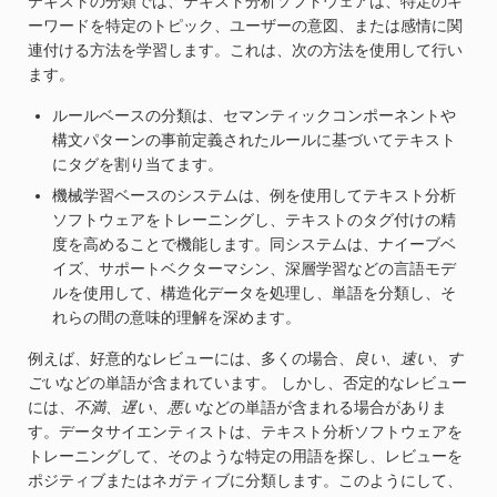
テキストの分類では、テキスト分析ソフトウェアは、特定のキ
ーワードを特定のトピック、ユーザーの意図、または感情に関
連付ける方法を学習します。これは、次の方法を使用して行い
ます。
ルールベースの分類は、セマンティックコンポーネントや
構文パターンの事前定義されたルールに基づいてテキスト
にタグを割り当てます。
機械学習ベースのシステムは、例を使用してテキスト分析
ソフトウェアをトレーニングし、テキストのタグ付けの精
度を高めることで機能します。同システムは、ナイーブベ
イズ、サポートベクターマシン、深層学習などの言語モデ
ルを使用して、構造化データを処理し、単語を分類し、そ
れらの間の意味的理解を深めます。
例えば、好意的なレビューには、多くの場合、
良い、速い
、
す
ごい
などの単語が含まれています。 しかし、否定的なレビュー
には、
不満、遅い
、
悪い
などの単語が含まれる場合がありま
す。データサイエンティストは、テキスト分析ソフトウェアを
トレーニングして、そのような特定の用語を探し、レビューを
ポジティブまたはネガティブに分類します。このようにして、