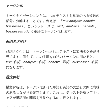
トークン化
トークナイゼーションとは、raw テキストを意味のある複数の
部分に分離することです。例えば、「
text analytics
benefits
businesses
」というフレーズは、
text
、
analytics
、
benefits
、
businesses
という単語にトークン化します。
品詞タグ付け
品詞タグ付けは、トークン化されたテキストに文法タグを割り
当てます。例えば、この手順を前述のトークンに用いると、
text: 名詞、analytics: 名詞、benefits: 動詞、businesses: 名詞
になります。
構文解析
構文解析は、トークン化された単語と英語の文法との間に意味
のあるつながりを確立します。これは、テキスト分析ソフトウ
ェアが単語間の関係を視覚化するのに役立ちます。