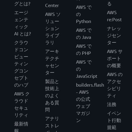
グとは?
る
Center
AWS で
エージ
AWS
AWS ソ
の
ェンテ
re:Post
リュー
Python
ィック
ション
ナレッ
AWS で
AI とは?
ライブ
ジセン
の Java
クラウ
ラリ
ター
AWS で
ドコン
アーキ
AWS サ
の PHP
ピュー
テクチ
ポート
AWS で
ティン
ャセン
の概要
の
グコン
ター
AWS の
JavaScript
セプト
製品と
アクセ
のハブ
builders.flash
技術上
シビリ
- AWS
AWS ク
のよく
ティ
の公式
ラウド
ある質
法務
ウェブ
セキュ
問
マガジ
イベン
リティ
アナリ
ン
ト行動
最新情
ストレ
規範
報