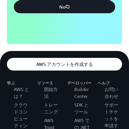
No
AWS アカウントを作成する
学ぶ
リソース
デベロッパー
ヘルプ
AWS と
開始方
Builder
お問い
は？
法
Center
合わせ
クラウ
トレー
SDK と
サポー
ドコン
ニング
ツール
トチケ
ピュー
ットを
AWS
AWS で
ティン
申請す
Trust
の .NET