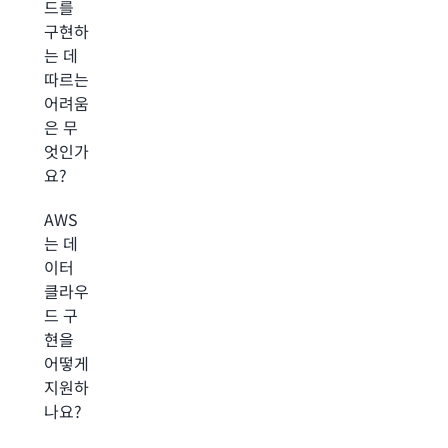
드를
구현하
는 데
따르는
어려움
은 무
엇인가
요?
AWS
는 데
이터
클라우
드 구
현을
어떻게
지원하
나요?