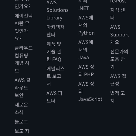
서의
re:Post
AWS
인가요?
.NET
Solutions
지식 센
에이전틱
Library
AWS에
터
AI란 무
서의
아키텍처
AWS
엇인가
Python
센터
Support
요?
AWS에
개요
제품 및
클라우드
서의
기술 관
전문가의
컴퓨팅
Java
련 FAQ
도움 받
개념 허
AWS 상
기
애널리스
브
의 PHP
트 보고
AWS 접
AWS 클
서
AWS 상
근성
라우드
의
AWS 파
법적 고
보안
JavaScript
트너
지
새로운
소식
블로그
보도 자