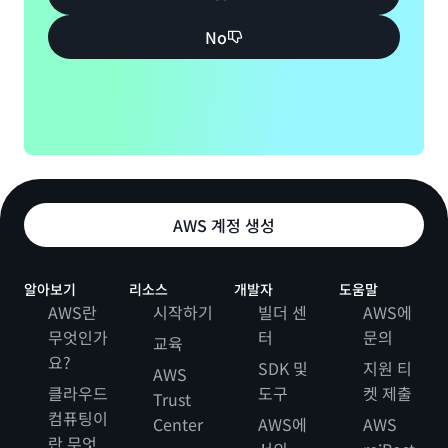
No
AWS 계정 생성
알아보기
리소스
개발자
도움말
AWS란
시작하기
빌더 센
AWS에
무엇인가
터
문의
교육
요?
SDK 및
지원 티
AWS
클라우드
도구
켓 제출
Trust
컴퓨팅이
Center
AWS에
AWS
란 무엇