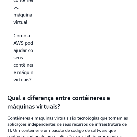
contêiner
vs.
máquina
virtual
Como a
AWS pode
ajudar com
seus
contêineres
e máquinas
virtuais?
Qual a diferença entre contêineres e
máquinas virtuais?
Contêineres e máquinas virtuais são tecnologias que tornam as
aplicações independentes de seus recursos de infraestrutura de
TI. Um contêiner é um pacote de código de software que
contém o código de uma aplicação, suas bibliotecas e outras