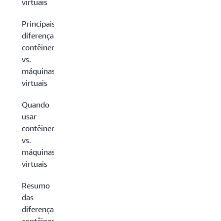
virtuais
Principais
diferenças:
contêineres
vs.
máquinas
virtuais
Quando
usar
contêineres
vs.
máquinas
virtuais
Resumo
das
diferenças: