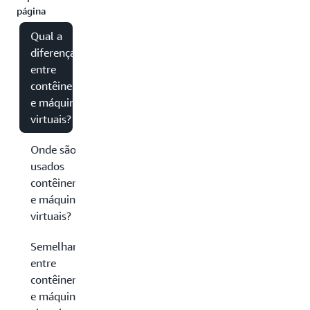
página
Qual a
diferença
entre
contêineres
e máquinas
virtuais?
Onde são
usados
contêineres
e máquinas
virtuais?
Semelhanças
entre
contêineres
e máquinas