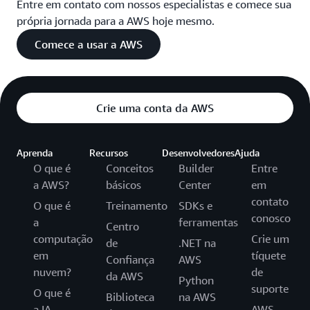
Entre em contato com nossos especialistas e comece sua
própria jornada para a AWS hoje mesmo.
Comece a usar a AWS
Crie uma conta da AWS
Aprenda
Recursos
Desenvolvedores
Ajuda
O que é
Conceitos
Builder
Entre
a AWS?
básicos
Center
em
contato
O que é
Treinamento
SDKs e
conosco
a
ferramentas
Centro
computação
Crie um
de
.NET na
em
tíquete
Confiança
AWS
nuvem?
de
da AWS
Python
suporte
O que é
Biblioteca
na AWS
a IA
AWS