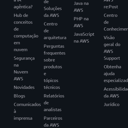
de
Java na
agêntica?
re:Post
Soluções
AWS
Hub de
da AWS
Centro
PHP na
conceitos
de
Centro
AWS
de
Conhecimen
de
JavaScript
computação
arquitetura
Visão
na AWS
em
geral do
Perguntas
nuvem
AWS
frequentes
Segurança
Support
sobre
na
produtos
Obtenha
Nuvem
e
ajuda
AWS
tópicos
especializa
Novidades
técnicos
Acessibilida
Blogs
Relatórios
da AWS
de
Comunicados
Jurídico
analistas
à
imprensa
Parceiros
da AWS