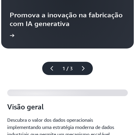
Promova a inovação na fabricação 
com IA generativa
 mais
Saiba
1 / 3
Visão geral
Descubra o valor dos dados operacionais
implementando uma estratégia moderna de dados
industriais que permite um mecanismo escalável,