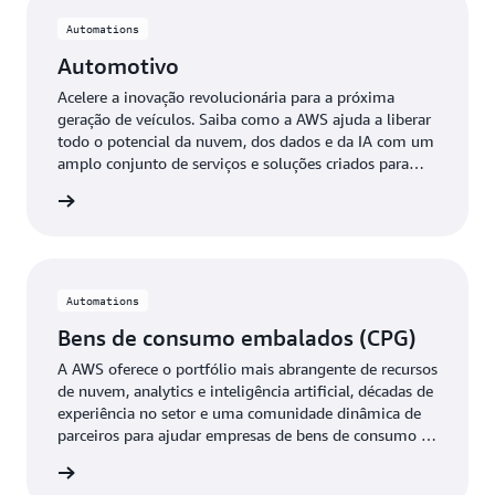
Automations
Automotivo
Acelere a inovação revolucionária para a próxima
geração de veículos. Saiba como a AWS ajuda a liberar
todo o potencial da nuvem, dos dados e da IA com um
amplo conjunto de serviços e soluções criados para
workloads automotivas.
otivo »
Automations
Bens de consumo embalados (CPG)
A AWS oferece o portfólio mais abrangente de recursos
de nuvem, analytics e inteligência artificial, décadas de
experiência no setor e uma comunidade dinâmica de
parceiros para ajudar empresas de bens de consumo a
criar marcas, desde o conceito até o carrinho de
e CPG »
compras.