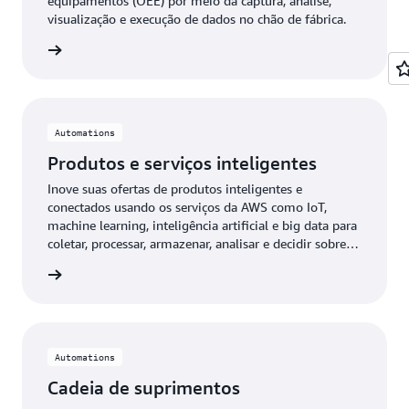
equipamentos (OEE) por meio da captura, análise,
visualização e execução de dados no chão de fábrica.
 mais »
Automations
Produtos e serviços inteligentes
Inove suas ofertas de produtos inteligentes e
conectados usando os serviços da AWS como IoT,
machine learning, inteligência artificial e big data para
coletar, processar, armazenar, analisar e decidir sobre
dados de máquina.
 mais »
Automations
Cadeia de suprimentos