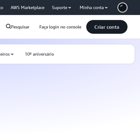
co
AWS Marketplace
Suporte
Minha conta
Criar conta
Pesquisar
Faça login no console
eiros
10º aniversário