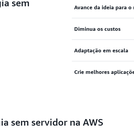
gia sem
Avance da ideia para o
Elimine a sobrecarga opera
Diminua os custos
lançamentos rapidamente, o
mercado em menos tempo.
Com um modelo de faturame
Adaptação em escala
recursos é otimizada auto
de provisionamento.
Com tecnologias que oferec
Crie melhores aplicaçõ
demandas de pico, você pod
mais rápido do que nunca.
As aplicações com tecnolog
incorporadas, para que você
e não em sua configuração.
gia sem servidor na AWS