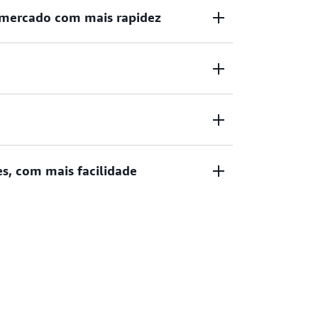
 mercado com mais rapidez
cional para que suas equipes possam fazer
bter feedback e iterar para chegar ao
nto baseado em valor, a utilização de
maticamente e você nunca paga por excesso
em escalabilidade automática de zero até
es, com mais facilidade
e se adaptar às necessidades do cliente
ia sem servidor têm integrações de serviço
 possa se concentrar na criação da aplicação