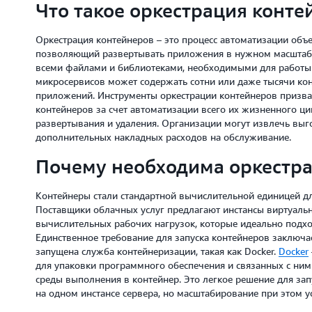
Что такое оркестрация конте
Оркестрация контейнеров – это процесс автоматизации об
позволяющий развертывать приложения в нужном масштабе
всеми файлами и библиотеками, необходимыми для работы 
микросервисов может содержать сотни или даже тысячи кон
приложений. Инструменты оркестрации контейнеров призва
контейнеров за счет автоматизации всего их жизненного ци
развертывания и удаления. Организации могут извлечь выг
дополнительных накладных расходов на обслуживание.
Почему необходима оркестра
Контейнеры стали стандартной вычислительной единицей д
Поставщики облачных услуг предлагают инстансы виртуаль
вычислительных рабочих нагрузок, которые идеально подхо
Единственное требование для запуска контейнеров заключае
запущена служба контейнеризации, такая как Docker.
Docker
для упаковки программного обеспечения и связанных с ним 
среды выполнения в контейнер. Это легкое решение для зап
на одном инстансе сервера, но масштабирование при этом у