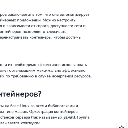
ов заключается в том, что она автоматизирует
тейнерных приложений. Можно настроить
в зависимости от спроса, доступности сети и
контейнеров позволяет отслеживать
еренастраивать контейнеры, чтобы достичь
ат, и их необходимо эффективно использовать
оляет организациям максимально эффективно
их по требованию в случае исчерпания ресурсов.
нтейнеров?
 на базе Linux со всеми библиотеками и
м типе машин. Оркестрация контейнеров
нстансов сервера (так называемых
узлах
). Группа
называется
кластером
.