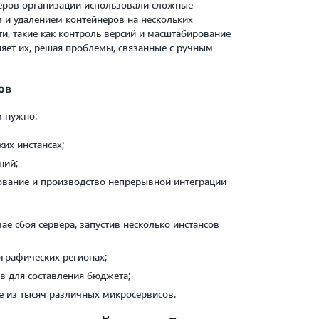
еров организации использовали сложные
 и удалением контейнеров на нескольких
ти, такие как контроль версий и масштабирование
няет их, решая проблемы, связанные с ручным
ов
м нужно:
ких инстансах;
ний;
рование и производство непрерывной интеграции
е сбоя сервера, запустив несколько инстансов
ографических регионах;
в для составления бюджета;
е из тысяч различных микросервисов.