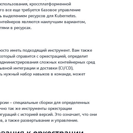
 использования, кроссплатформенной
го все еще требуется базовое управление
ь выделением ресурсов для Kubernetes.
онтейнеров являются наилучшим вариантом,
тями в ресурсах.
осто иметь подходящий инструмент. Вам также
оторый справится с оркестрацией, определит
я администрирования сложных контейнерных сред
ывной интеграции и доставки (CI/CD),
ь нужный набор навыков в команде, может
рсии – специальные сборки для определенных
Точно так же инструменты оркестрации
раций с историей версий. Это означает, что они
в, а также развертывание и управление.
вания к оркестрации